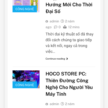
Hướng Mới Cho Thời
CÔNG NGHỆ
Đại Số
admin
2 năm
ago
0
12 mins
Thời đại kỹ thuật số đã thay
đổi cách chúng ta giao tiếp
và kết nối, ngay cả trong
việc…
Continue reading
HOCO STORE PC:
Thiên Đường Công
CÔNG NGHỆ
Nghệ Cho Người Yêu
Máy Tính
admin
2 năm