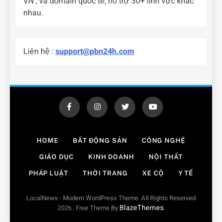
VN , và domain quốc tế, hỗ trợ 30+ lĩnh vực khác
nhau.
Liên hệ :
support@pbn24h.com
HOME
BẤT ĐỘNG SẢN
CÔNG NGHỆ
GIÁO DỤC
KINH DOANH
NỘI THẤT
PHÁP LUẬT
THỜI TRANG
XE CỘ
Y TẾ
LocalNews - Modern WordPress Theme. All Rights Reserved
BlazeThemes
2026.. Free Theme By
.