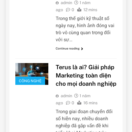
admin
1 năm
ago
0
12 mins
Trong thế giới kỹ thuật số
ngày nay, hình ảnh đóng vai
trò vô cùng quan trọng đối
với sự…
Continue reading
Terus là ai? Giải pháp
Marketing toàn diện
CÔNG NGHỆ
cho mọi doanh nghiệp
admin
1 năm
ago
0
16 mins
Trong giai đoạn chuyển đổi
số hiện nay, nhiều doanh
nghiệp đã gặp vấn đề khi