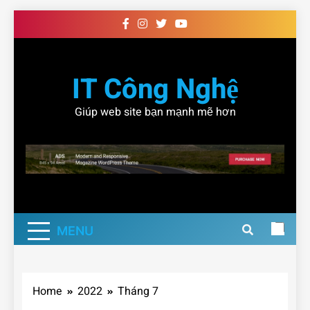
Skip
to
content
IT Công Nghệ
Giúp web site bạn mạnh mẽ hơn
MENU
Home
2022
Tháng 7