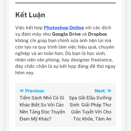
Kết Luận
Việc kết hợp
Photoshop Online
với các dịch
vụ đám mây như
Google Drive
và
Dropbox
không chỉ giúp bạn chỉnh sửa ảnh tiện lợi mà
còn tạo ra quy trình làm việc hiệu quả, chuyên
nghiệp và an toàn hơn. Dù bạn là học sinh,
nhân viên văn phòng, hay designer freelance,
đây chắc chắn là sự kết hợp đáng để thử ngay
hôm nay.
Điều
Previous:
Next:
Tiệm Sách Nhỏ Có Gì
Spa Gội Đầu Dưỡng
hướng
Khác Biệt So Với Các
Sinh: Giải Pháp Thư
bài
Nền Tảng Đọc Truyện
Giãn Tuyệt Vời Cho
Đam Mỹ Khác?
Tóc Khỏe, Tâm An
viết