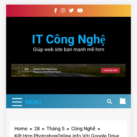
Skip
to
content
IT Công Nghệ
Giúp web site bạn mạnh mẽ hơn
MENU
Home
28
Tháng 5
Công Nghệ
Kết Hợp PhotoshopOnline.info Với Google Drive,