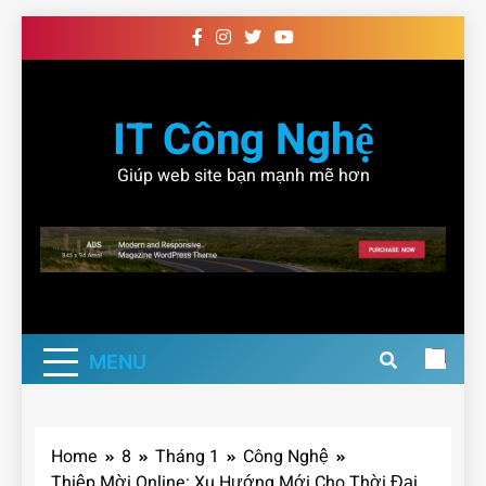
Skip
to
content
IT Công Nghệ
Giúp web site bạn mạnh mẽ hơn
MENU
Home
8
Tháng 1
Công Nghệ
Thiệp Mời Online: Xu Hướng Mới Cho Thời Đại