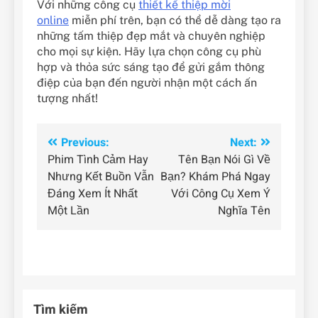
Với những công cụ
thiết kế thiệp mời
online
miễn phí trên, bạn có thể dễ dàng tạo ra
những tấm thiệp đẹp mắt và chuyên nghiệp
cho mọi sự kiện. Hãy lựa chọn công cụ phù
hợp và thỏa sức sáng tạo để gửi gắm thông
điệp của bạn đến người nhận một cách ấn
tượng nhất!
Điều
Previous:
Next:
Phim Tình Cảm Hay
Tên Bạn Nói Gì Về
hướng
Nhưng Kết Buồn Vẫn
Bạn? Khám Phá Ngay
bài
Đáng Xem Ít Nhất
Với Công Cụ Xem Ý
Một Lần
Nghĩa Tên
viết
Tìm kiếm