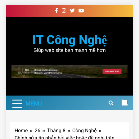
Skip
to
content
IT Công Nghệ
Giúp web site bạn mạnh mẽ hơn
MENU
Home
26
Tháng 8
Công Nghệ
Chỉnh sửa tin nhắn hỏi việc hoặc đề nghị trên