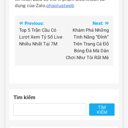
dụng của Zalo.
phapluatweb
Điều
Previous:
Next:
Top 5 Trận Cầu Có
Khám Phá Những
hướng
Lượt Xem Tỷ Số Live
Tính Năng “Đỉnh”
bài
Nhiều Nhất Tại 7M
Trên Trang Cá Độ
Bóng Đá Mà Dân
viết
Chơi Như Tôi Rất Mê
Tìm kiếm
TÌM
KIẾM