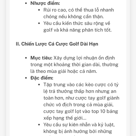
Nhược điểm:
Rủi ro cao, có thể thua lỗ nhanh
chóng nếu không cẩn thận.
Yêu cầu kiến thức sâu rộng về
golf và khả năng phân tích tốt.
II. Chiến Lược Cá Cược Golf Dài Hạn
Mục tiêu:
Xây dựng lợi nhuận ổn định
trong một khoảng thời gian dài, thường
là theo mùa giải hoặc cả năm.
Đặc điểm:
Tập trung vào các kèo cược có tỷ
lệ trả thưởng thấp hơn nhưng an
toàn hơn, như cược tay golf giành
chức vô địch trong cả mùa giải,
cược tay golf lọt vào top 10 bảng
xếp hạng thế giới…
Yêu cầu sự kiên nhẫn và kỷ luật,
không bị ảnh hưởng bởi những