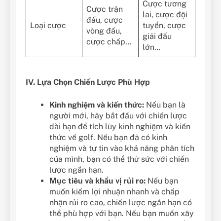
Cược tương
Cược trận
lai, cược đội
đấu, cược
Loại cược
tuyển, cược
vòng đấu,
giải đấu
cược chấp…
lớn…
IV. Lựa Chọn Chiến Lược Phù Hợp
Kinh nghiệm và kiến thức:
Nếu bạn là
người mới, hãy bắt đầu với chiến lược
dài hạn để tích lũy kinh nghiệm và kiến
thức về golf. Nếu bạn đã có kinh
nghiệm và tự tin vào khả năng phân tích
của mình, bạn có thể thử sức với chiến
lược ngắn hạn.
Mục tiêu và khẩu vị rủi ro:
Nếu bạn
muốn kiếm lợi nhuận nhanh và chấp
nhận rủi ro cao, chiến lược ngắn hạn có
thể phù hợp với bạn. Nếu bạn muốn xây