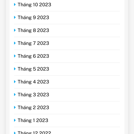
Tháng 10 2023
Tháng 9 2023
Tháng 8 2023
Tháng 7 2023
Tháng 6 2023
Tháng 5 2023
Tháng 4 2023
Tháng 3 2023
Tháng 2 2023
Tháng 1 2023
Tháng 12 2022