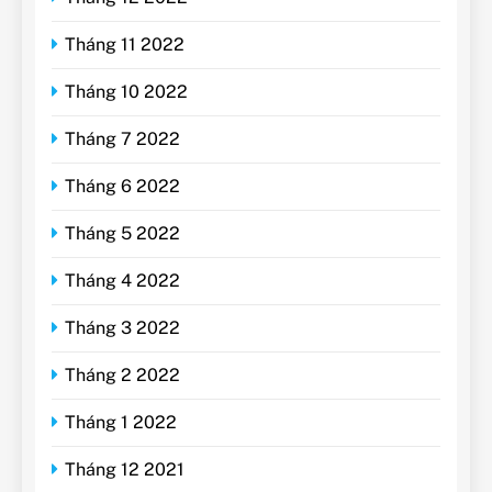
Tháng 11 2022
Tháng 10 2022
Tháng 7 2022
Tháng 6 2022
Tháng 5 2022
Tháng 4 2022
Tháng 3 2022
Tháng 2 2022
Tháng 1 2022
Tháng 12 2021