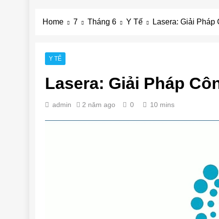
Home
7
Tháng 6
Y Tế
Lasera: Giải Pháp
Y TẾ
Lasera: Giải Pháp C
admin
2 năm ago
0
10 mins