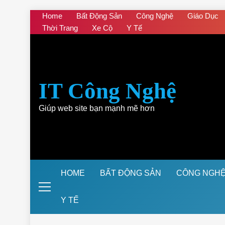
Skip
Home
Bất Động Sản
Công Nghệ
Giáo Dục
to
Thời Trang
Xe Cộ
Y Tế
content
IT Công Nghệ
Giúp web site bạn mạnh mẽ hơn
HOME
BẤT ĐỘNG SẢN
CÔNG NGH
Y TẾ