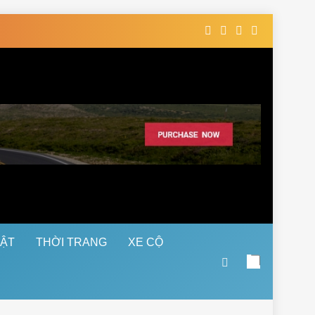
UẬT
THỜI TRANG
XE CỘ