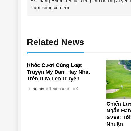
Đà Nẵng: Điểm đến lý tưởng cho những ai yêu t
hướng
cuộc sống về đêm.
bài
viết
Related News
Khóc Cười Cùng Loạt
Truyện Mỹ Đam Hay Nhất
Trên Dưa Leo Truyện
admin
1 năm ago
0
Chiến Lư
Ngắn Hạn
SV88: Tối
Nhuận