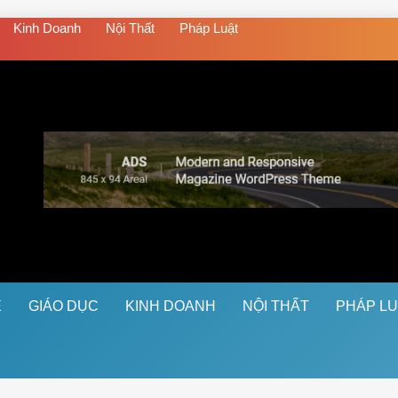
Kinh Doanh
Nội Thất
Pháp Luật
Ệ
GIÁO DỤC
KINH DOANH
NỘI THẤT
PHÁP L