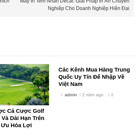
hích
Máy In Tem Nhãn Decal: Giải Pháp In Ấn Chuyên
Nghiệp Cho Doanh Nghiệp Hiện Đại
Các Kênh Mua Hàng Trung
Quốc Uy Tín Để Nhập Về
Việt Nam
admin
2 năm ago
0
ợc Cá Cược Golf
 Và Dài Hạn Trên
 Ưu Hóa Lợi