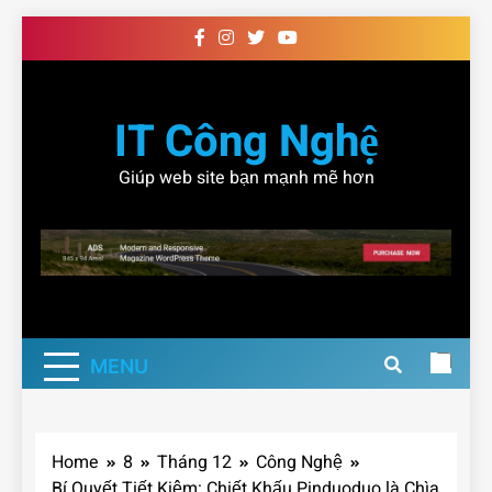
Skip
to
content
IT Công Nghệ
Giúp web site bạn mạnh mẽ hơn
MENU
Home
8
Tháng 12
Công Nghệ
Bí Quyết Tiết Kiệm: Chiết Khấu Pinduoduo là Chìa