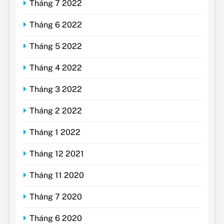
Tháng 7 2022
Tháng 6 2022
Tháng 5 2022
Tháng 4 2022
Tháng 3 2022
Tháng 2 2022
Tháng 1 2022
Tháng 12 2021
Tháng 11 2020
Tháng 7 2020
Tháng 6 2020