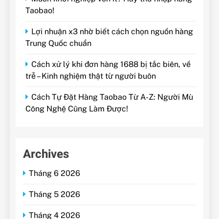
Taobao!
Lợi nhuận x3 nhờ biết cách chọn nguồn hàng
Trung Quốc chuẩn
Cách xử lý khi đơn hàng 1688 bị tắc biên, về
trễ – Kinh nghiệm thật từ người buôn
Cách Tự Đặt Hàng Taobao Từ A-Z: Người Mù
Công Nghệ Cũng Làm Được!
Archives
Tháng 6 2026
Tháng 5 2026
Tháng 4 2026