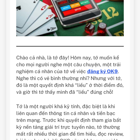
Chào cả nhà, là tớ đây! Hôm nay, tớ muốn kể
cho mọi người nghe một câu chuyện, một trải
nghiệm cá nhân của tớ về việc
đăng ký OK9
.
Nghe thì có vẻ bình thường nhỉ? Nhưng với tớ,
đó là một quyết định khá “liều” ở thời điểm đó,
và giờ thì tớ thấy mình đã “liều” đúng chỗ!
Tớ là một người khá kỹ tính, đặc biệt là khi
liên quan đến thông tin cá nhân và tiền bạc
trên mạng. Trước khi quyết định tham gia bất
kỳ nền tảng giải trí trực tuyến nào, tớ thường
mất rất nhiều thời gian để tìm hiểu, đọc review,