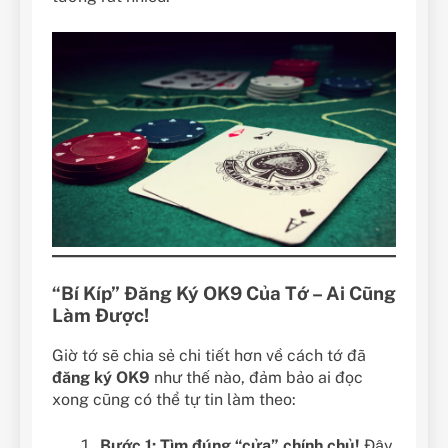
“Bí Kíp” Đăng Ký OK9 Của Tớ – Ai Cũng
Làm Được!
Giờ tớ sẽ chia sẻ chi tiết hơn về cách tớ đã
đăng ký OK9
như thế nào, đảm bảo ai đọc
xong cũng có thể tự tin làm theo:
Bước 1: Tìm đúng “cửa” chính chủ!
Đây