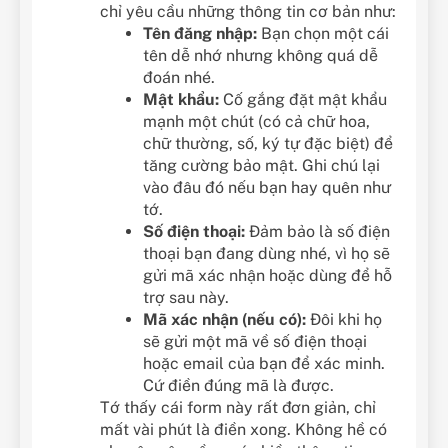
chỉ yêu cầu những thông tin cơ bản như:
Tên đăng nhập:
Bạn chọn một cái
tên dễ nhớ nhưng không quá dễ
đoán nhé.
Mật khẩu:
Cố gắng đặt mật khẩu
mạnh một chút (có cả chữ hoa,
chữ thường, số, ký tự đặc biệt) để
tăng cường bảo mật. Ghi chú lại
vào đâu đó nếu bạn hay quên như
tớ.
Số điện thoại:
Đảm bảo là số điện
thoại bạn đang dùng nhé, vì họ sẽ
gửi mã xác nhận hoặc dùng để hỗ
trợ sau này.
Mã xác nhận (nếu có):
Đôi khi họ
sẽ gửi một mã về số điện thoại
hoặc email của bạn để xác minh.
Cứ điền đúng mã là được.
Tớ thấy cái form này rất đơn giản, chỉ
mất vài phút là điền xong. Không hề có