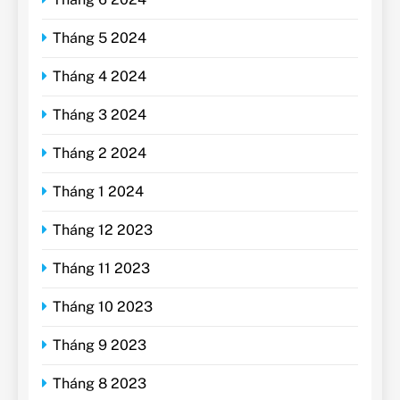
Tháng 5 2024
Tháng 4 2024
Tháng 3 2024
Tháng 2 2024
Tháng 1 2024
Tháng 12 2023
Tháng 11 2023
Tháng 10 2023
Tháng 9 2023
Tháng 8 2023