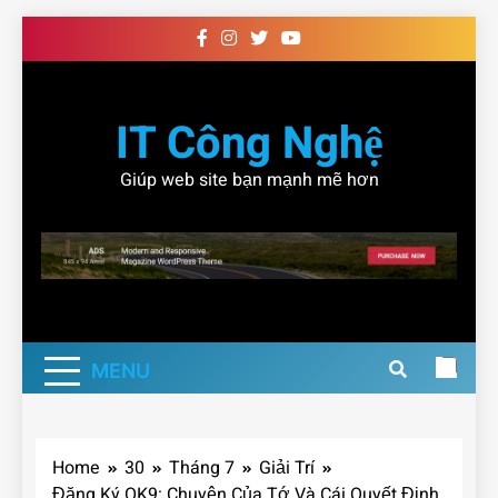
Skip
to
content
IT Công Nghệ
Giúp web site bạn mạnh mẽ hơn
MENU
Home
30
Tháng 7
Giải Trí
Đăng Ký OK9: Chuyện Của Tớ Và Cái Quyết Định