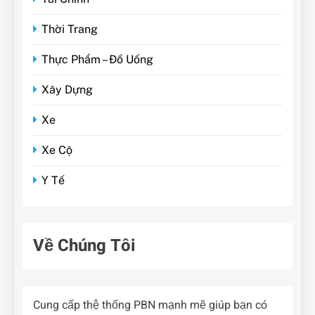
Thời Trang
Thực Phẩm – Đồ Uống
Xây Dựng
Xe
Xe Cộ
Y Tế
Về Chúng Tôi
Cung cấp thệ thống PBN mạnh mẽ giúp bạn có