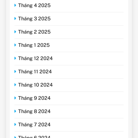
Tháng 4 2025
Tháng 3 2025
Tháng 2 2025
Tháng 1 2025
Tháng 12 2024
Tháng 11 2024
Tháng 10 2024
Tháng 9 2024
Tháng 8 2024
Tháng 7 2024
Tháng 6 2024