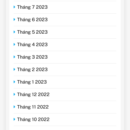
Tháng 7 2023
Tháng 6 2023
Tháng 5 2023
Tháng 4 2023
Tháng 3 2023
Tháng 2 2023
Tháng 1 2023
Tháng 12 2022
Tháng 11 2022
Tháng 10 2022