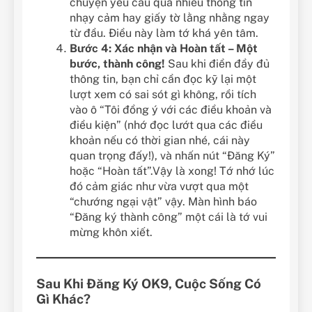
chuyện yêu cầu quá nhiều thông tin
nhạy cảm hay giấy tờ lằng nhằng ngay
từ đầu. Điều này làm tớ khá yên tâm.
Bước 4: Xác nhận và Hoàn tất – Một
bước, thành công!
Sau khi điền đầy đủ
thông tin, bạn chỉ cần đọc kỹ lại một
lượt xem có sai sót gì không, rồi tích
vào ô “Tôi đồng ý với các điều khoản và
điều kiện” (nhớ đọc lướt qua các điều
khoản nếu có thời gian nhé, cái này
quan trọng đấy!), và nhấn nút “Đăng Ký”
hoặc “Hoàn tất”.Vậy là xong! Tớ nhớ lúc
đó cảm giác như vừa vượt qua một
“chướng ngại vật” vậy. Màn hình báo
“Đăng ký thành công” một cái là tớ vui
mừng khôn xiết.
Sau Khi Đăng Ký OK9, Cuộc Sống Có
Gì Khác?