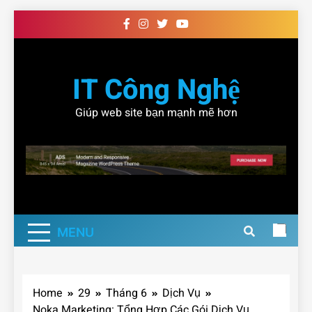
Skip
to
content
IT Công Nghệ
Giúp web site bạn mạnh mẽ hơn
MENU
Home
29
Tháng 6
Dịch Vụ
Noka Marketing: Tổng Hợp Các Gói Dịch Vụ