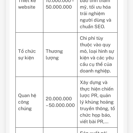
Thiết kế
10.000.000 –
bảo tính thẩm
website
50.000.000
mỹ, tối ưu hóa
trải nghiệm
người dùng và
chuẩn SEO.
Chi phí tùy
thuộc vào quy
Tổ chức
Thương
mô, loại hình sự
sự kiện
lượng
kiện và các yêu
cầu cụ thể của
doanh nghiệp.
Xây dựng và
thực hiện chiến
Quan hệ
lược PR, quản
20.000.000
công
lý khủng hoảng
– 50.000.000
chúng
truyền thông, tổ
chức họp báo,
viết bài PR,…