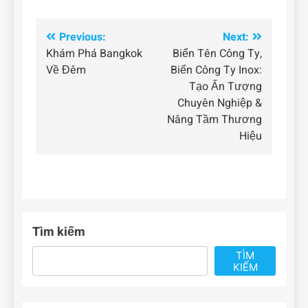
Điều
Previous:
Next:
Khám Phá Bangkok
Biển Tên Công Ty,
hướng
Về Đêm
Biển Công Ty Inox:
bài
Tạo Ấn Tượng
Chuyên Nghiệp &
viết
Nâng Tầm Thương
Hiệu
Tìm kiếm
TÌM
KIẾM