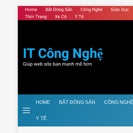
Skip
Home
Bất Động Sản
Công Nghệ
Giáo Dục
to
Thời Trang
Xe Cộ
Y Tế
content
IT Công Nghệ
Giúp web site bạn mạnh mẽ hơn
HOME
BẤT ĐỘNG SẢN
CÔNG NGH
Y TẾ