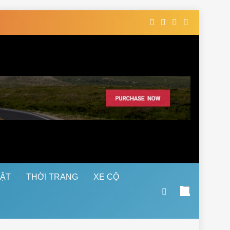
UẬT
THỜI TRANG
XE CỘ