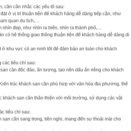
n, cần cân nhắc các yếu tố sau:
t ở vị trí thuận tiện để khách hàng dễ dàng tiếp cận, như
tham quan du lịch,…
nhìn đẹp, như nhìn ra biển, nhìn ra thành phố,…
n có hệ thống giao thông thuận tiện để khách hàng dễ dàng di
ở khu vực có an ninh tốt để đảm bảo an toàn cho khách
các tiêu chí sau:
 sạn cần độc đáo, ấn tượng, tạo nên dấu ấn riêng cho khách
Kiến trúc khách sạn cần phù hợp với văn hóa địa phương, thể
c khách sạn cần thân thiện với môi trường, sử dụng các vật
c tiêu chí sau:
h sạn cần sang trọng, tiện nghi, mang đến sự thoải mái cho