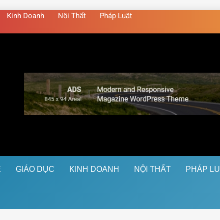
Kinh Doanh
Nội Thất
Pháp Luật
Ệ
GIÁO DỤC
KINH DOANH
NỘI THẤT
PHÁP L