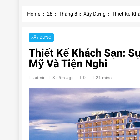
Home
28
Tháng 8
Xây Dựng
Thiết Kế Kh
XÂY DỰNG
Thiết Kế Khách Sạn: S
Mỹ Và Tiện Nghi
admin
3 năm ago
0
21 mins