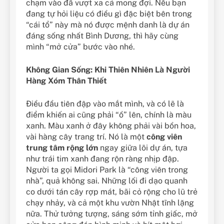
chạm vào đã vượt xa cả mong đợi. Nếu bạn
đang tự hỏi liệu có điều gì đặc biệt bên trong
“cái tổ” này mà nó được mệnh danh là dự án
đáng sống nhất Bình Dương, thì hãy cùng
mình “mở cửa” bước vào nhé.
Không Gian Sống: Khi Thiên Nhiên Là Người
Hàng Xóm Thân Thiết
Điều đầu tiên đập vào mắt mình, và có lẽ là
điểm khiến ai cũng phải “ồ” lên, chính là màu
xanh. Màu xanh ở đây không phải vài bồn hoa,
vài hàng cây trang trí. Nó là một
công viên
trung tâm rộng lớn
ngay giữa lõi dự án, tựa
như trái tim xanh đang rộn ràng nhịp đập.
Người ta gọi Midori Park là “công viên trong
nhà”, quả không sai. Những lối đi dạo quanh
co dưới tán cây rợp mát, bãi cỏ rộng cho lũ trẻ
chạy nhảy, và cả một khu vườn Nhật tĩnh lặng
nữa. Thử tưởng tượng, sáng sớm tỉnh giấc, mở