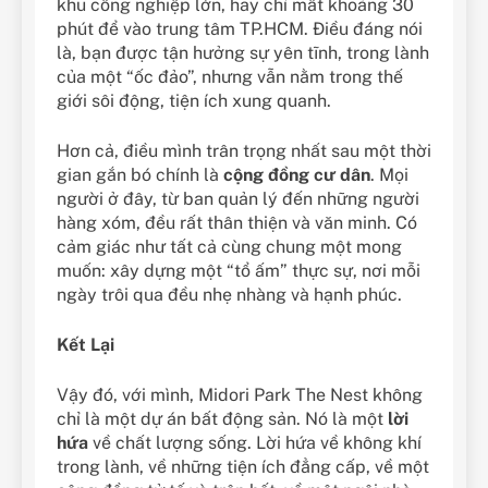
khu công nghiệp lớn, hay chỉ mất khoảng 30
phút để vào trung tâm TP.HCM. Điều đáng nói
là, bạn được tận hưởng sự yên tĩnh, trong lành
của một “ốc đảo”, nhưng vẫn nằm trong thế
giới sôi động, tiện ích xung quanh.
Hơn cả, điều mình trân trọng nhất sau một thời
gian gắn bó chính là
cộng đồng cư dân
. Mọi
người ở đây, từ ban quản lý đến những người
hàng xóm, đều rất thân thiện và văn minh. Có
cảm giác như tất cả cùng chung một mong
muốn: xây dựng một “tổ ấm” thực sự, nơi mỗi
ngày trôi qua đều nhẹ nhàng và hạnh phúc.
Kết Lại
Vậy đó, với mình, Midori Park The Nest không
chỉ là một dự án bất động sản. Nó là một
lời
hứa
về chất lượng sống. Lời hứa về không khí
trong lành, về những tiện ích đẳng cấp, về một