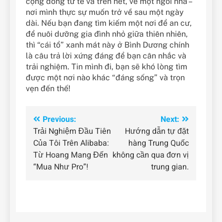
cộng đồng tử tế và trên hết, về một ngôi nhà –
nơi mình thực sự muốn trở về sau một ngày
dài. Nếu bạn đang tìm kiếm một nơi để an cư,
để nuôi dưỡng gia đình nhỏ giữa thiên nhiên,
thì “cái tổ” xanh mát này ở Bình Dương chính
là câu trả lời xứng đáng để bạn cân nhắc và
trải nghiệm. Tin mình đi, bạn sẽ khó lòng tìm
được một nơi nào khác “đáng sống” và trọn
vẹn đến thế!
Điều
Previous:
Next:
Trải Nghiệm Đầu Tiên
Hướng dẫn tự đặt
hướng
Của Tôi Trên Alibaba:
hàng Trung Quốc
bài
Từ Hoang Mang Đến
không cần qua đơn vị
“Mua Như Pro”!
trung gian.
viết