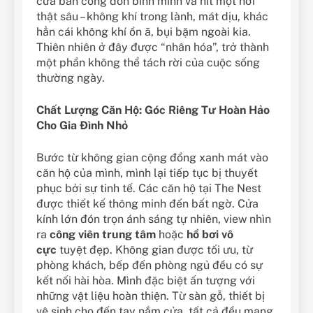
cửa ban công đón bình minh và hít một hơi
thật sâu – không khí trong lành, mát dịu, khác
hẳn cái không khí ồn ã, bụi bặm ngoài kia.
Thiên nhiên ở đây được “nhân hóa”, trở thành
một phần không thể tách rời của cuộc sống
thường ngày.
Chất Lượng Căn Hộ: Góc Riêng Tư Hoàn Hảo
Cho Gia Đình Nhỏ
Bước từ không gian cộng đồng xanh mát vào
căn hộ của mình, mình lại tiếp tục bị thuyết
phục bởi sự tinh tế. Các căn hộ tại The Nest
được thiết kế thông minh đến bất ngờ. Cửa
kính lớn đón trọn ánh sáng tự nhiên, view nhìn
ra
công viên trung tâm
hoặc
hồ bơi vô
cực
tuyệt đẹp. Không gian được tối ưu, từ
phòng khách, bếp đến phòng ngủ đều có sự
kết nối hài hòa. Mình đặc biệt ấn tượng với
những vật liệu hoàn thiện. Từ sàn gỗ, thiết bị
vệ sinh cho đến tay nắm cửa, tất cả đều mang