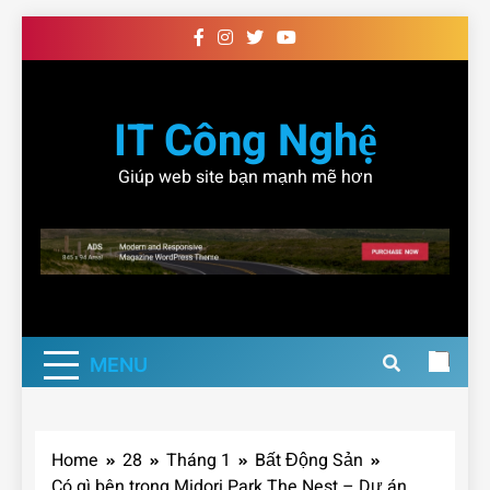
Skip
to
content
IT Công Nghệ
Giúp web site bạn mạnh mẽ hơn
MENU
Home
28
Tháng 1
Bất Động Sản
Có gì bên trong Midori Park The Nest – Dự án