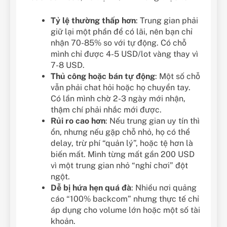
Tỷ lệ thường thấp hơn
: Trung gian phải
giữ lại một phần để có lãi, nên bạn chỉ
nhận 70-85% so với tự động. Có chỗ
mình chỉ được 4-5 USD/lot vàng thay vì
7-8 USD.
Thủ công hoặc bán tự động
: Một số chỗ
vẫn phải chat hỏi hoặc họ chuyển tay.
Có lần mình chờ 2-3 ngày mới nhận,
thậm chí phải nhắc mới được.
Rủi ro cao hơn
: Nếu trung gian uy tín thì
ổn, nhưng nếu gặp chỗ nhỏ, họ có thể
delay, trừ phí “quản lý”, hoặc tệ hơn là
biến mất. Mình từng mất gần 200 USD
vì một trung gian nhỏ “nghỉ chơi” đột
ngột.
Dễ bị hứa hẹn quá đà
: Nhiều nơi quảng
cáo “100% backcom” nhưng thực tế chỉ
áp dụng cho volume lớn hoặc một số tài
khoản.