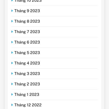
Tháng 10 2023
Tháng 9 2023
Tháng 8 2023
Tháng 7 2023
Tháng 6 2023
Tháng 5 2023
Tháng 4 2023
Tháng 3 2023
Tháng 2 2023
Tháng 1 2023
Tháng 12 2022