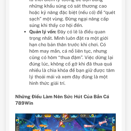
những khẩu súng có sát thương cao
hoặc kỹ năng đặc biệt (nếu có) để “quét
sạch” một vùng. Đừng ngại nâng cấp
súng khi thấy cơ hội đến.
Quản lý vốn:
Đây có lẽ là điều quan
trọng nhất. Mình luôn đặt ra một giới
hạn cho bản thân trước khi chơi. Có
hôm may mắn, cá nổ liên tục, nhưng
cũng có hôm “thua đậm”. Việc dừng lại
đúng lúc, không cố gỡ khi đã thua quá
nhiều là chìa khóa để bạn giữ được tâm
lý thoải mái và xem đây đúng là một
hình thức giải trí.
Những Điều Làm Nên Sức Hút Của Bắn Cá
789Win