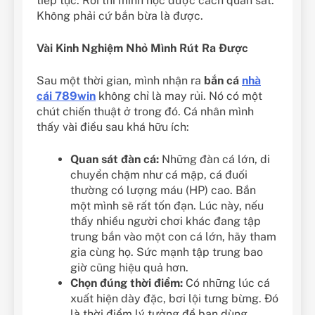
tiếp tục. Rồi thì mình học được cách quan sát.
Không phải cứ bắn bừa là được.
Vài Kinh Nghiệm Nhỏ Mình Rút Ra Được
Sau một thời gian, mình nhận ra
bắn cá
nhà
cái 789win
không chỉ là may rủi. Nó có một
chút chiến thuật ở trong đó. Cá nhân mình
thấy vài điều sau khá hữu ích:
Quan sát đàn cá:
Những đàn cá lớn, di
chuyển chậm như cá mập, cá đuối
thường có lượng máu (HP) cao. Bắn
một mình sẽ rất tốn đạn. Lúc này, nếu
thấy nhiều người chơi khác đang tập
trung bắn vào một con cá lớn, hãy tham
gia cùng họ. Sức mạnh tập trung bao
giờ cũng hiệu quả hơn.
Chọn đúng thời điểm:
Có những lúc cá
xuất hiện dày đặc, bơi lội tưng bừng. Đó
là thời điểm lý tưởng để bạn dùng