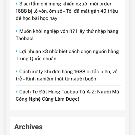
3 sai lầm chí mạng khiến người mới order
1688 bị lỗ vốn, ôm sô – Tôi đã mất gần 40 triệu
để học bài học này
Muốn khởi nghiệp vốn ít? Hãy thử nhập hàng
Taobao!
Lợi nhuận x3 nhờ biết cách chọn nguồn hàng
Trung Quốc chuẩn
Cách xử lý khi đơn hàng 1688 bị tắc biên, về
trễ – Kinh nghiệm thật từ người buôn
Cách Tự Đặt Hàng Taobao Từ A-Z: Người Mù
Công Nghệ Cũng Làm Được!
Archives