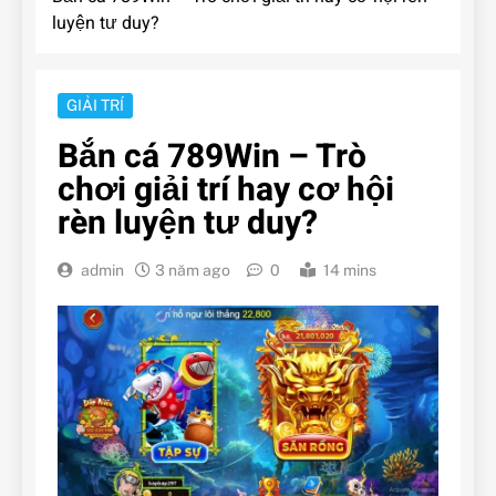
luyện tư duy?
GIẢI TRÍ
Bắn cá 789Win – Trò
chơi giải trí hay cơ hội
rèn luyện tư duy?
admin
3 năm ago
0
14 mins