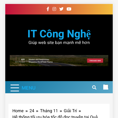
Skip
to
content
IT Công Nghệ
Giúp web site bạn mạnh mẽ hơn
MENU
Home
24
Tháng 11
Giải Trí
Hệ thống tối ưu hóa tốc độ đọc truyện tại Quả