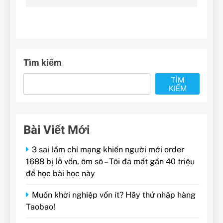
viết
Tìm kiếm
TÌM
KIẾM
Bài Viết Mới
3 sai lầm chí mạng khiến người mới order
1688 bị lỗ vốn, ôm sô – Tôi đã mất gần 40 triệu
để học bài học này
Muốn khởi nghiệp vốn ít? Hãy thử nhập hàng
Taobao!