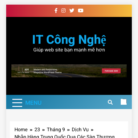
Skip
to
content
IT Công Nghệ
Giúp web site bạn mạnh mẽ hơn
MENU
Home
23
Tháng 9
Dịch Vụ
Nhập Hàng Trung Quốc Qua Các Sàn Thương