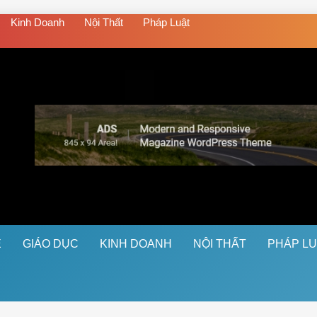
Kinh Doanh
Nội Thất
Pháp Luật
Ệ
GIÁO DỤC
KINH DOANH
NỘI THẤT
PHÁP L