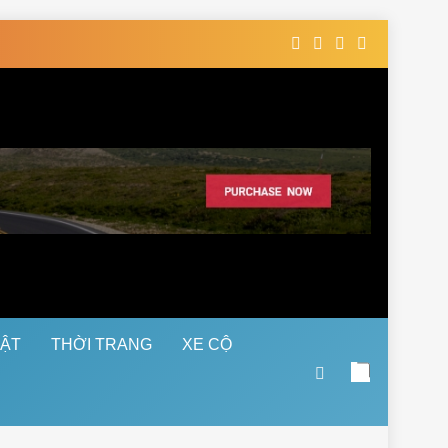
UẬT
THỜI TRANG
XE CỘ