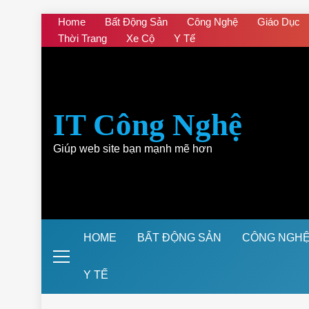
Skip
Home
Bất Động Sản
Công Nghệ
Giáo Dục
to
Thời Trang
Xe Cộ
Y Tế
content
IT Công Nghệ
Giúp web site bạn mạnh mẽ hơn
HOME
BẤT ĐỘNG SẢN
CÔNG NGH
Y TẾ