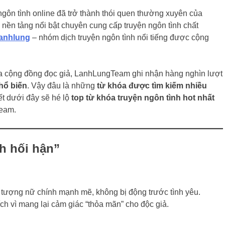
 ngôn tình online đã trở thành thói quen thường xuyên của
ng nền tảng nổi bật chuyên cung cấp truyện ngôn tình chất
anhlung
– nhóm dịch truyện ngôn tình nổi tiếng được cộng
ủa cộng đồng đọc giả, LanhLungTeam ghi nhận hàng nghìn lượt
hổ biến
. Vậy đâu là những
từ khóa được tìm kiếm nhiều
iết dưới đây sẽ hé lộ
top từ khóa truyện ngôn tình hot nhất
Team.
h hối hận”
h tượng nữ chính mạnh mẽ, không bị động trước tình yêu.
h vì mang lại cảm giác “thỏa mãn” cho độc giả.