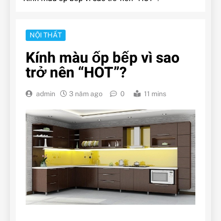
NỘI THẤT
Kính màu ốp bếp vì sao
trở nên “HOT”?
admin
3 năm ago
0
11 mins