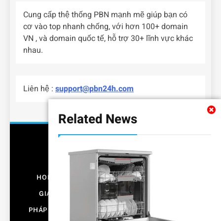
Cung cấp thệ thống PBN mạnh mẽ giúp bạn có
cơ vào top nhanh chống, với hơn 100+ domain
VN , và domain quốc tế, hỗ trợ 30+ lĩnh vực khác
nhau.
Liên hệ :
support@pbn24h.com
Related News
HOME
BẤT ĐỘNG SẢN
CÔNG NGHỆ
GIÁO DỤC
KINH DOANH
NỘI THẤT
PHÁP LUẬT
THỜI TRANG
XE CỘ
Y TẾ