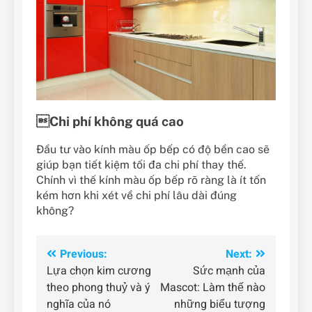
Chi phí không quá cao
Đầu tư vào kính màu ốp bếp có độ bền cao sẽ
giúp bạn tiết kiệm tối đa chi phí thay thế.
Chính vì thế kính màu ốp bếp rõ ràng là ít tốn
kém hơn khi xét về chi phí lâu dài đúng
không?
Điều
Previous:
Next:
Lựa chọn kim cương
Sức mạnh của
hướng
theo phong thuỷ và ý
Mascot: Làm thế nào
bài
nghĩa của nó
những biểu tượng