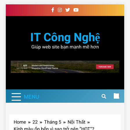
Skip
to
content
IT Công Nghệ
Giúp web site bạn mạnh mẽ hơn
MENU
Home
22
Tháng 5
Nội Thất
Kính màu ốp bếp vì sao trở nên “HOT”?