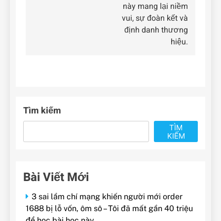
này mang lại niềm
viết
vui, sự đoàn kết và
định danh thương
hiệu.
Tìm kiếm
TÌM
KIẾM
Bài Viết Mới
3 sai lầm chí mạng khiến người mới order
1688 bị lỗ vốn, ôm sô – Tôi đã mất gần 40 triệu
để học bài học này