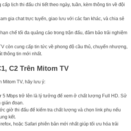
cấp lịch thi đấu chi tiết theo ngày, tuần, kèm thông tin về đội
am gia chat trực tuyến, giao lưu với các fan khác, và chia sẻ
 hạn chế tối đa quảng cáo trong trận đấu, đảm bảo trải nghiệm
TV còn cung cấp tin tức về phong độ cầu thủ, chuyển nhượng,
 thông tin mới nhất.
1, C2 Trên Mitom TV
n Mitom TV, hãy lưu ý:
 từ 5 Mbps trở lên là lý tưởng để xem ở chất lượng Full HD. Sử
 gián đoạn.
ước giờ thi đấu để kiểm tra chất lượng và chọn link phụ nếu
ung kết.
refox, hoặc Safari phiên bản mới nhất giúp tối ưu hóa trải