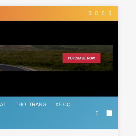
UẬT
THỜI TRANG
XE CỘ