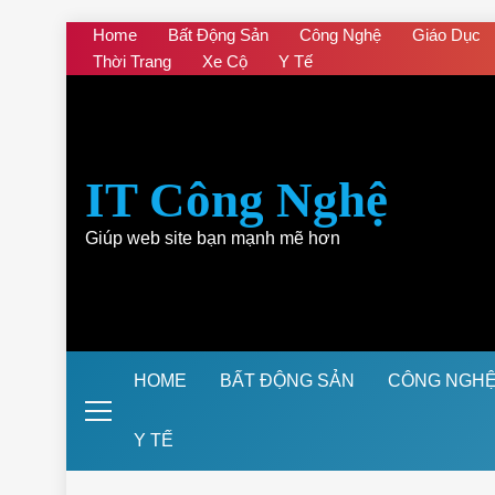
Skip
Home
Bất Động Sản
Công Nghệ
Giáo Dục
to
Thời Trang
Xe Cộ
Y Tế
content
IT Công Nghệ
Giúp web site bạn mạnh mẽ hơn
HOME
BẤT ĐỘNG SẢN
CÔNG NGH
Y TẾ