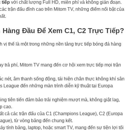
 tiếp
với chất lượng Full HD, miễn phí và không gián đoạn.
ác trận đấu đỉnh cao trên Mitom TV, những điểm nổi bật của
ất.
 Hàng Đầu Để Xem C1, C2 Trực Tiếp?
h vị thế là một trong những nền tảng trực tiếp bóng đá hàng
y trả phí, Mitom TV mang đến cơ hội xem trực tiếp mọi trận
ắc nét, âm thanh sống động, tái hiện chân thực không khí sân
s League đến những màn trình diễn kỹ thuật tại Europa
ng tiên tiến đảm bảo trải nghiệm mượt mà, không giật lag,
p cao.
tất cả các trận đấu của C1 (Champions League), C2 (Europa
ague), từ vòng bảng đến chung kết.
máy tính bảng, laptop, hoặc smart TV, mang đến sự tiện lợi tối