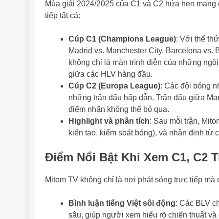
Mùa giải 2024/2025 của C1 và C2 hứa hẹn mang đế
tiếp tất cả:
Cúp C1 (Champions League)
: Với thể t
Madrid vs. Manchester City, Barcelona vs. 
không chỉ là màn trình diễn của những ngô
giữa các HLV hàng đầu.
Cúp C2 (Europa League)
: Các đội bóng 
những trận đấu hấp dẫn. Trận đấu giữa Man
điểm nhấn không thể bỏ qua.
Highlight và phân tích
: Sau mỗi trận, Mito
kiến tạo, kiểm soát bóng), và nhận định từ
Điểm Nổi Bật Khi Xem C1, C2 
Mitom TV không chỉ là nơi phát sóng trực tiếp mà
Bình luận tiếng Việt sôi động
: Các BLV c
sâu, giúp người xem hiểu rõ chiến thuật và 