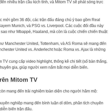
n nhiều trận cầu kịch tính, và Mitom TV sẽ phát sóng trực
hức mới gồm 36 đội, các trận đấu đáng chú ý bao gồm Real
Bayern Munich, và PSG vs. Liverpool. Các cuộc đối đầu này
i sao như Mbappé, Haaland, mà còn là cuộc chiến chiến thuật
như Manchester United, Tottenham, và AS Roma sẽ mang đến
chester United vs. Anderlecht hoặc Roma vs. Ajax là những
m TV cung cấp video highlight, thống kê chi tiết (số bàn thắng,
 chuyên gia, giúp người xem nắm bắt mọi diễn biến.
Trên Mitom TV
 còn mang đến trải nghiệm toàn diện cho người hâm mộ:
huyên nghiệp mang đến bình luận dí dỏm, phân tích chuyên
diễn biến trận đấu.