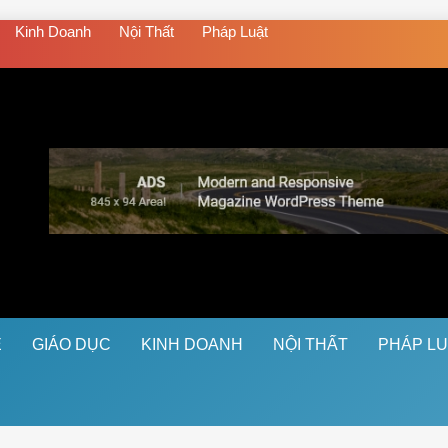
Kinh Doanh
Nội Thất
Pháp Luật
Ệ
GIÁO DỤC
KINH DOANH
NỘI THẤT
PHÁP L