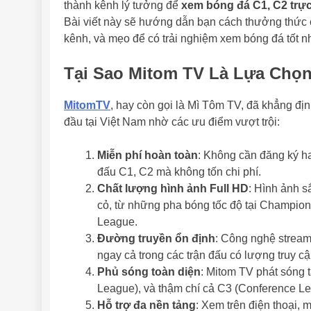
thành kênh lý tưởng để
xem bóng đá C1, C2 trực
Bài viết này sẽ hướng dẫn bạn cách thưởng thức c
kênh, và mẹo để có trải nghiệm xem bóng đá tốt nh
Tại Sao Mitom TV Là Lựa Chọn
MitomTV
, hay còn gọi là Mì Tôm TV, đã khẳng địn
đầu tại Việt Nam nhờ các ưu điểm vượt trội:
Miễn phí hoàn toàn
: Không cần đăng ký ha
đấu C1, C2 mà không tốn chi phí.
Chất lượng hình ảnh Full HD
: Hình ảnh s
cỏ, từ những pha bóng tốc độ tại Champion
League.
Đường truyền ổn định
: Công nghệ streami
ngay cả trong các trận đấu có lượng truy cậ
Phủ sóng toàn diện
: Mitom TV phát sóng 
League), và thậm chí cả C3 (Conference Le
Hỗ trợ đa nền tảng
: Xem trên điện thoại, 