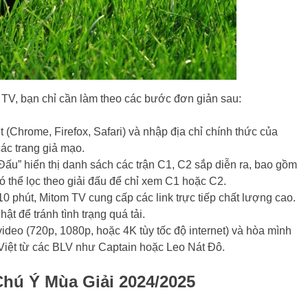
 TV, bạn chỉ cần làm theo các bước đơn giản sau:
t (Chrome, Firefox, Safari) và nhập địa chỉ chính thức của
các trang giả mạo.
 Đấu” hiển thị danh sách các trận C1, C2 sắp diễn ra, bao gồm
ó thể lọc theo giải đấu để chỉ xem C1 hoặc C2.
-10 phút, Mitom TV cung cấp các link trực tiếp chất lượng cao.
ật để tránh tình trạng quá tải.
ideo (720p, 1080p, hoặc 4K tùy tốc độ internet) và hòa mình
 Việt từ các BLV như Captain hoặc Leo Nát Đô.
hú Ý Mùa Giải 2024/2025