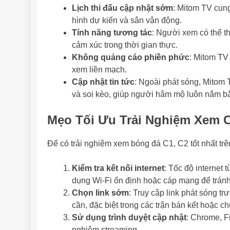
Lịch thi đấu cập nhật sớm
: Mitom TV cung 
hình dự kiến và sân vận động.
Tính năng tương tác
: Người xem có thể th
cảm xúc trong thời gian thực.
Không quảng cáo phiền phức
: Mitom TV
xem liền mạch.
Cập nhật tin tức
: Ngoài phát sóng, Mitom 
và soi kèo, giúp người hâm mộ luôn nắm bắt
Mẹo Tối Ưu Trải Nghiệm Xem C
Để có trải nghiệm xem bóng đá C1, C2 tốt nhất trê
Kiểm tra kết nối internet
: Tốc độ internet
dụng Wi-Fi ổn định hoặc cáp mạng để tránh
Chọn link sớm
: Truy cập link phát sóng tr
cần, đặc biệt trong các trận bán kết hoặc ch
Sử dụng trình duyệt cập nhật
: Chrome, Fi
nghiệm streaming.