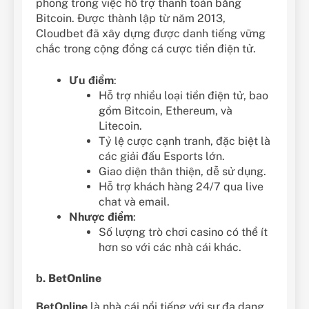
phong trong việc hỗ trợ thanh toán bằng
Bitcoin. Được thành lập từ năm 2013,
Cloudbet đã xây dựng được danh tiếng vững
chắc trong cộng đồng cá cược tiền điện tử.
Ưu điểm
:
Hỗ trợ nhiều loại tiền điện tử, bao
gồm Bitcoin, Ethereum, và
Litecoin.
Tỷ lệ cược cạnh tranh, đặc biệt là
các giải đấu Esports lớn.
Giao diện thân thiện, dễ sử dụng.
Hỗ trợ khách hàng 24/7 qua live
chat và email.
Nhược điểm
:
Số lượng trò chơi casino có thể ít
hơn so với các nhà cái khác.
b.
BetOnline
BetOnline
là nhà cái nổi tiếng với sự đa dạng