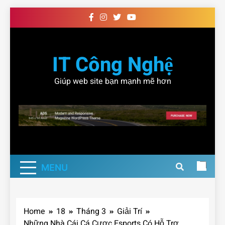
Skip
to
content
IT Công Nghệ
Giúp web site bạn mạnh mẽ hơn
MENU
Home
18
Tháng 3
Giải Trí
Những Nhà Cái Cá Cược Esports Có Hỗ Trợ