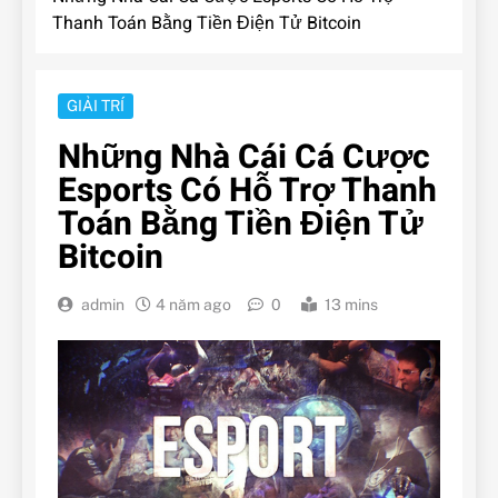
Thanh Toán Bằng Tiền Điện Tử Bitcoin
GIẢI TRÍ
Những Nhà Cái Cá Cược
Esports Có Hỗ Trợ Thanh
Toán Bằng Tiền Điện Tử
Bitcoin
admin
4 năm ago
0
13 mins