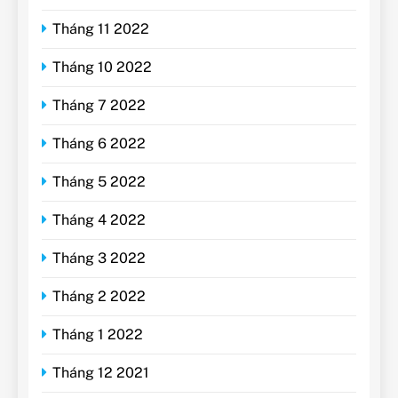
Tháng 11 2022
Tháng 10 2022
Tháng 7 2022
Tháng 6 2022
Tháng 5 2022
Tháng 4 2022
Tháng 3 2022
Tháng 2 2022
Tháng 1 2022
Tháng 12 2021