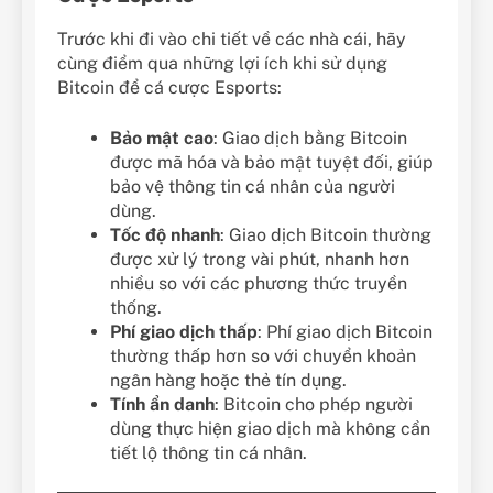
Trước khi đi vào chi tiết về các nhà cái, hãy
cùng điểm qua những lợi ích khi sử dụng
Bitcoin để cá cược Esports:
Bảo mật cao
: Giao dịch bằng Bitcoin
được mã hóa và bảo mật tuyệt đối, giúp
bảo vệ thông tin cá nhân của người
dùng.
Tốc độ nhanh
: Giao dịch Bitcoin thường
được xử lý trong vài phút, nhanh hơn
nhiều so với các phương thức truyền
thống.
Phí giao dịch thấp
: Phí giao dịch Bitcoin
thường thấp hơn so với chuyển khoản
ngân hàng hoặc thẻ tín dụng.
Tính ẩn danh
: Bitcoin cho phép người
dùng thực hiện giao dịch mà không cần
tiết lộ thông tin cá nhân.