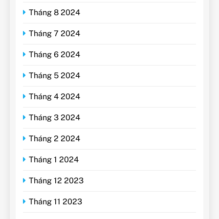
Tháng 8 2024
Tháng 7 2024
Tháng 6 2024
Tháng 5 2024
Tháng 4 2024
Tháng 3 2024
Tháng 2 2024
Tháng 1 2024
Tháng 12 2023
Tháng 11 2023