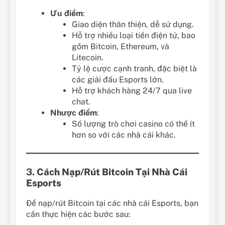
Ưu điểm
:
Giao diện thân thiện, dễ sử dụng.
Hỗ trợ nhiều loại tiền điện tử, bao
gồm Bitcoin, Ethereum, và
Litecoin.
Tỷ lệ cược cạnh tranh, đặc biệt là
các giải đấu Esports lớn.
Hỗ trợ khách hàng 24/7 qua live
chat.
Nhược điểm
:
Số lượng trò chơi casino có thể ít
hơn so với các nhà cái khác.
3.
Cách Nạp/Rút Bitcoin Tại Nhà Cái
Esports
Để nạp/rút Bitcoin tại các nhà cái Esports, bạn
cần thực hiện các bước sau: