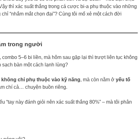
Vậy thì xác suất thắng trong cá cược bi-a phụ thuộc vào những
g chỉ “nhắm mắt chọn đại”? Cùng tôi mổ xẻ một cách đời
nằm trong người
combo 5–6 bi liền, mà hôm sau gặp lại thì trượt liên tục không
n sạch bàn một cách lạnh lùng?
g
không chỉ phụ thuộc vào kỹ năng
, mà còn nằm ở
yếu tố
thậm chí cả… chuyện buồn riêng.
kiểu “tay này đánh giỏi nên xác suất thắng 80%” – mà tôi phân