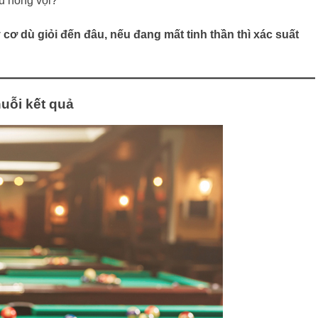
ầu nóng vội?
y cơ dù giỏi đến đâu, nếu đang mất tinh thần thì xác suất
uỗi kết quả