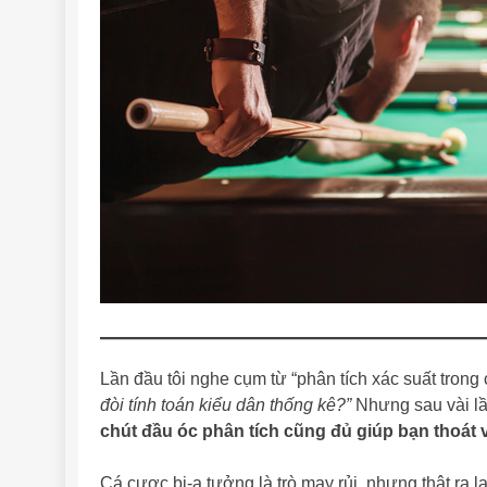
Lần đầu tôi nghe cụm từ “phân tích xác suất trong
đòi tính toán kiểu dân thống kê?”
Nhưng sau vài lần
chút đầu óc phân tích cũng đủ giúp bạn thoát v
Cá cược bi-a tưởng là trò may rủi, nhưng thật ra l