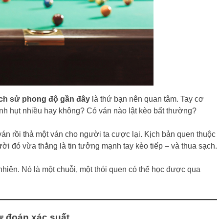
ịch sử phong độ gần đây
là thứ bạn nên quan tâm. Tay cơ
ánh hụt nhiều hay không? Có ván nào lật kèo bất thường?
án rồi thả một ván cho người ta cược lại. Kịch bản quen thuộc
ười đó vừa thắng là tin tưởng mạnh tay kèo tiếp – và thua sạch.
nhiên. Nó là một chuỗi, một thói quen có thể học được qua
dự đoán xác suất