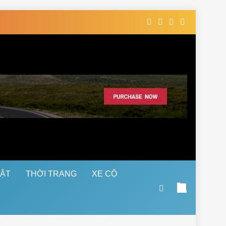
UẬT
THỜI TRANG
XE CỘ