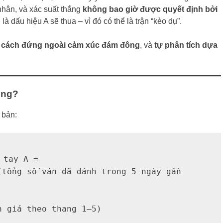
nhân, và xác suất thắng
không bao giờ được quyết định bởi
 là dấu hiệu A sẽ thua – vì đó có thể là trận “kèo dụ”.
c cách đứng ngoài cảm xúc đám đông
, và
tự phân tích dựa
ông?
 bản:
 tay A =  

tổng số ván đã đánh trong 5 ngày gần 