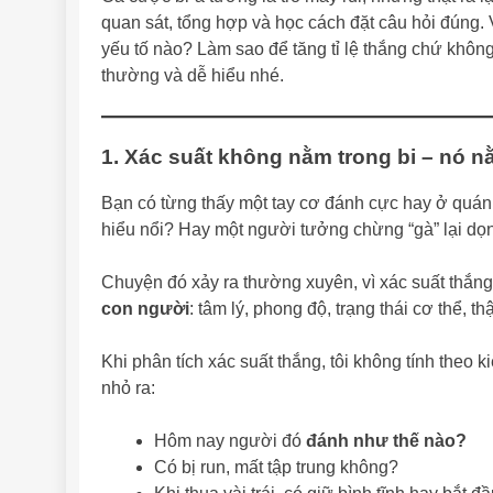
quan sát, tổng hợp và học cách đặt câu hỏi đúng. 
yếu tố nào? Làm sao để tăng tỉ lệ thắng chứ khôn
thường và dễ hiểu nhé.
1. Xác suất không nằm trong bi – nó 
Bạn có từng thấy một tay cơ đánh cực hay ở quán, 
hiểu nổi? Hay một người tưởng chừng “gà” lại dọ
Chuyện đó xảy ra thường xuyên, vì xác suất thắn
con người
: tâm lý, phong độ, trạng thái cơ thể, 
Khi phân tích xác suất thắng, tôi không tính theo 
nhỏ ra:
Hôm nay người đó
đánh như thế nào?
Có bị run, mất tập trung không?