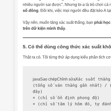
nhiều người sai được”. Nhưng bi-a là trò chơi cá 
số đông
. Đôi khi, việc mọi người đều đặt kèo A lại
Vậy nên, muốn tăng xác suất thắng, bạn
phải họ
trên dữ kiện mình thấy
.
5. Có thể dùng công thức xác suất kh
Thật ra có. Tôi từng thử áp dụng kiểu phân tích cơ
Xác suất thắng
javaSao chépChỉnh sửa
(tổng số ván thắng gần nhất) / (
đây)

× (chỉ số ổn định phong độ)  
