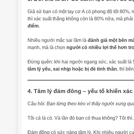
Giả sử bạn có một tay cơ A có phong độ tốt 80%, n
thì xác suất thắng không còn là 80% nữa, mà phả
điểm
.
Nhiều người mắc sai lầm là
đánh giá một bên mà
mạnh, mà là chọn
người có nhiều lợi thế hơn tr
Đừng quên: khi hai người ngang sức, xác suất l
tâm lý yếu, sai nhịp hoặc bị đè tinh thần
, thì bê
4. Tâm lý đám đông – yếu tố khiến xác
Câu hỏi:
Bạn từng theo kèo vì thấy người xung q
Tôi cá là có. Và lần đó bạn có thua không? Tôi thì
Đám đông có sức nặng tâm lý. Khi nhiều người cư