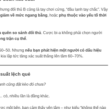
hưng đối thủ B cũng là tay chơi cứng, “đầu lạnh tay chắc”. Vậy
i
giảm về mức ngang bằng
, hoặc
phụ thuộc vào yếu tố thời
 quên so sánh đối thủ
. Cược bi-a không phải chọn người
ong trận cụ thể
.
à 50–50. Nhưng
nếu bạn phát hiện một người có dấu hiệu
n kia lập tức tăng xác suất thắng lên tầm 60–70%.
 suất lệch quẻ
uanh cũng đặt kèo đó chưa?
… có, nhiều lần là đằng khác.
ợc một bên, bạn cảm thấy yên tâm – như kiểu “không thể nào