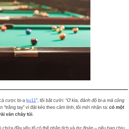
 cá cược bi-a
ku11
”, tôi bật cười:
“Ơ kìa, đánh độ bi-a mà cũng
 “trắng tay” vì đặt kèo theo cảm tính, tôi mới nhận ra:
có một
ài ván cháy túi
.
ại chứa đầy yếu tố có thể phân tích và dự đoán – nếu bạn chịu