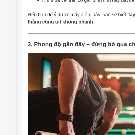
Khi thua vài trái, có giữ bình tĩnh hay bắt đ
Nếu bạn để ý được mấy điểm này, bạn sẽ biết:
ta
thắng cũng tụt không phanh
.
2. Phong độ gần đây – đừng bỏ qua ch