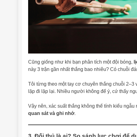
Cũng giống như khi bạn phân tích một đội bóng,
l
này 3 trận gần nhất thắng bao nhiêu? Có chuỗi đ
Tôi từng theo một tay cơ chuyên thắng chuỗi 2–3 v
lặp đi lặp lại. Nhiều người không để ý, cứ thấy ng
Vậy nên, xác suất thắng không thể tính kiểu ngẫu 
quan sát và ghi nhớ
.
3. Đối thủ là ai? So sánh lực chơi để 