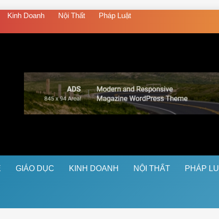
Kinh Doanh
Nội Thất
Pháp Luật
Ệ
GIÁO DỤC
KINH DOANH
NỘI THẤT
PHÁP L