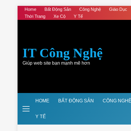
Skip
Home
Bất Động Sản
Công Nghệ
Giáo Dục
to
Thời Trang
Xe Cộ
Y Tế
content
IT Công Nghệ
Giúp web site bạn mạnh mẽ hơn
HOME
BẤT ĐỘNG SẢN
CÔNG NGH
Y TẾ