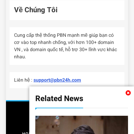
Về Chúng Tôi
Cung cấp thệ thống PBN mạnh mẽ giúp bạn có
cơ vào top nhanh chống, với hơn 100+ domain
VN , và domain quốc tế, hỗ trợ 30+ lĩnh vực khác
nhau.
Liên hệ :
support@pbn24h.com
Related News
HOME
BẤT ĐỘNG SẢN
CÔNG NGHỆ