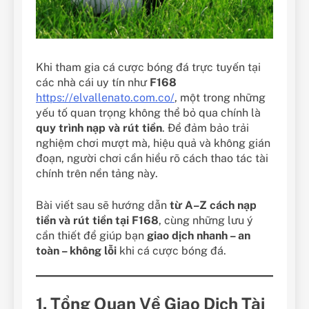
Khi tham gia cá cược bóng đá trực tuyến tại
các nhà cái uy tín như
F168
https://elvallenato.com.co/
, một trong những
yếu tố quan trọng không thể bỏ qua chính là
quy trình nạp và rút tiền
. Để đảm bảo trải
nghiệm chơi mượt mà, hiệu quả và không gián
đoạn, người chơi cần hiểu rõ cách thao tác tài
chính trên nền tảng này.
Bài viết sau sẽ hướng dẫn
từ A–Z cách nạp
tiền và rút tiền tại F168
, cùng những lưu ý
cần thiết để giúp bạn
giao dịch nhanh – an
toàn – không lỗi
khi cá cược bóng đá.
1. Tổng Quan Về Giao Dịch Tài