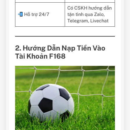
Có CSKH hướng dẫn
Hỗ trợ 24/7
tận tình qua Zalo,
Telegram, Livechat
2. Hướng Dẫn Nạp Tiền Vào
Tài Khoản F168