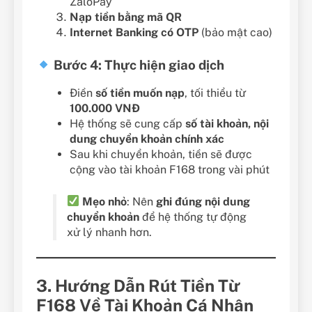
ZaloPay
Nạp tiền bằng mã QR
Internet Banking có OTP
(bảo mật cao)
Bước 4: Thực hiện giao dịch
Điền
số tiền muốn nạp
, tối thiểu từ
100.000 VNĐ
Hệ thống sẽ cung cấp
số tài khoản, nội
dung chuyển khoản chính xác
Sau khi chuyển khoản, tiền sẽ được
cộng vào tài khoản F168 trong vài phút
Mẹo nhỏ
: Nên
ghi đúng nội dung
chuyển khoản
để hệ thống tự động
xử lý nhanh hơn.
3. Hướng Dẫn Rút Tiền Từ
F168 Về Tài Khoản Cá Nhân