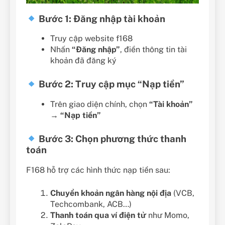
Bước 1: Đăng nhập tài khoản
Truy cập website f168
Nhấn
“Đăng nhập”
, điền thông tin tài
khoản đã đăng ký
Bước 2: Truy cập mục “Nạp tiền”
Trên giao diện chính, chọn
“Tài khoản”
→ “Nạp tiền”
Bước 3: Chọn phương thức thanh
toán
F168 hỗ trợ các hình thức nạp tiền sau:
Chuyển khoản ngân hàng nội địa
(VCB,
Techcombank, ACB…)
Thanh toán qua ví điện tử
như Momo,