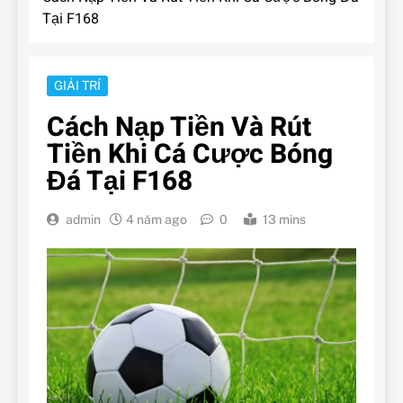
Tại F168
GIẢI TRÍ
Cách Nạp Tiền Và Rút
Tiền Khi Cá Cược Bóng
Đá Tại F168
admin
4 năm ago
0
13 mins