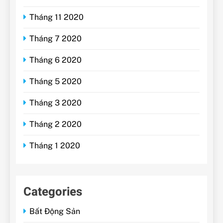
Tháng 11 2020
Tháng 7 2020
Tháng 6 2020
Tháng 5 2020
Tháng 3 2020
Tháng 2 2020
Tháng 1 2020
Categories
Bất Động Sản