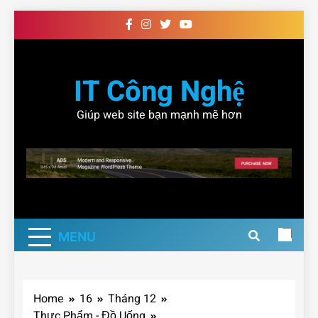
Skip
to
content
IT Công Nghệ
Giúp web site bạn mạnh mẽ hơn
MENU
Home
16
Tháng 12
Thực Phẩm - Đồ Uống