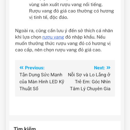
vùng sản xuất rượu vang nổi tiếng.
Rượu vang đỏ giá cao thường có hương
vị tinh tế, độc đáo.
Ngoài ra, cũng cần lưu ý đến sở thích cá nhân
khi lựa chọn
rượu vang
đỏ nhập khẩu. Nếu
muốn thưởng thức rượu vang đỏ có hương vị
cao cấp, nên chọn rượu vang đỏ giá cao.
Điều
Previous:
Next:
Tận Dụng Sức Mạnh
Nỗi Sợ và Lo Lắng ở
hướng
của Màn Hình LED Kỹ
Trẻ Em: Góc Nhìn
bài
Thuật Số
Tâm Lý Chuyên Gia
viết
Tìm kiếm