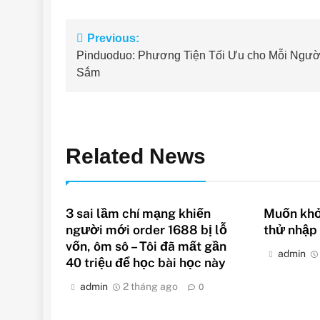
Điều
Previous:
Pinduoduo: Phương Tiện Tối Ưu cho Mỗi Ngườ
hướng
Sắm
bài
viết
Related News
3 sai lầm chí mạng khiến
Muốn khởi
người mới order 1688 bị lỗ
thử nhập
vốn, ôm sô – Tôi đã mất gần
admin
40 triệu để học bài học này
admin
2 tháng ago
0