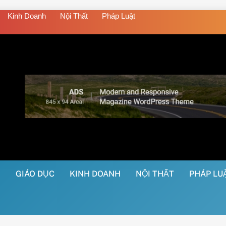
Kinh Doanh
Nội Thất
Pháp Luật
Ệ
GIÁO DỤC
KINH DOANH
NỘI THẤT
PHÁP LU