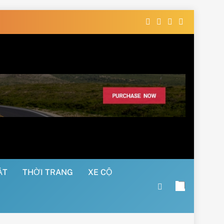
ẬT
THỜI TRANG
XE CỘ