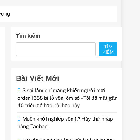
ượng
Tìm kiếm
TÌM
KIẾM
Bài Viết Mới
3 sai lầm chí mạng khiến người mới
order 1688 bị lỗ vốn, ôm sô – Tôi đã mất gần
40 triệu để học bài học này
Muốn khởi nghiệp vốn ít? Hãy thử nhập
hàng Taobao!
Lợi nhuận x3 nhờ biết cách chọn nguồn