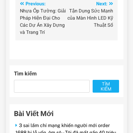
Điều
Previous:
Next:
Nhựa Ốp Tường: Giải
Tận Dụng Sức Mạnh
hướng
Pháp Hiện Đại Cho
của Màn Hình LED Kỹ
bài
Các Dự Án Xây Dựng
Thuật Số
và Trang Trí
viết
Tìm kiếm
TÌM
KIẾM
Bài Viết Mới
3 sai lầm chí mạng khiến người mới order
1688 bị lỗ vốn, ôm sô – Tôi đã mất gần 40 triệu