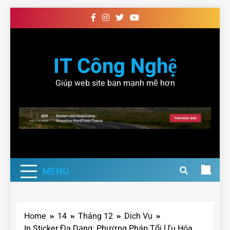
Skip
to
content
IT Công Nghệ
Giúp web site bạn mạnh mẽ hơn
MENU
Home
14
Tháng 12
Dịch Vụ
In Sticker Đa Dạng: Phương Pháp Tối Ưu Hóa