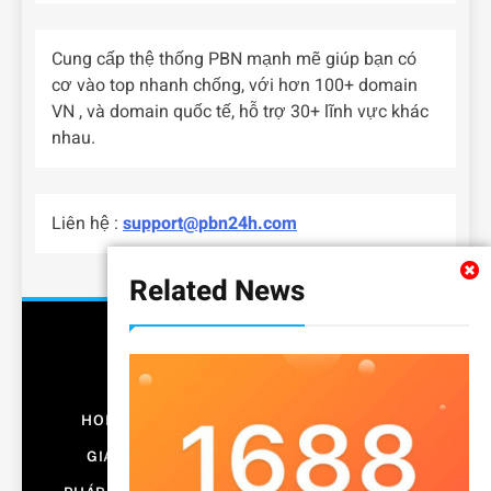
Cung cấp thệ thống PBN mạnh mẽ giúp bạn có
cơ vào top nhanh chống, với hơn 100+ domain
VN , và domain quốc tế, hỗ trợ 30+ lĩnh vực khác
nhau.
Liên hệ :
support@pbn24h.com
Related News
HOME
BẤT ĐỘNG SẢN
CÔNG NGHỆ
GIÁO DỤC
KINH DOANH
NỘI THẤT