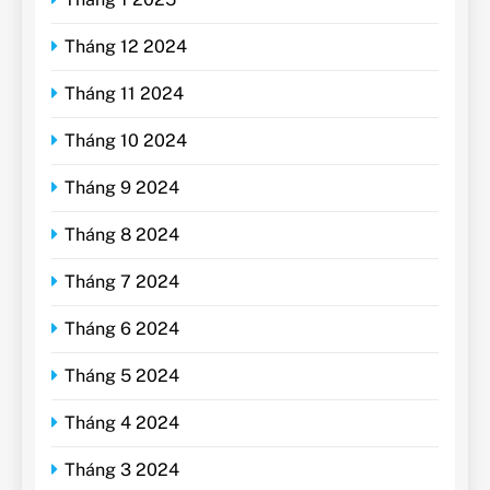
Tháng 12 2024
Tháng 11 2024
Tháng 10 2024
Tháng 9 2024
Tháng 8 2024
Tháng 7 2024
Tháng 6 2024
Tháng 5 2024
Tháng 4 2024
Tháng 3 2024