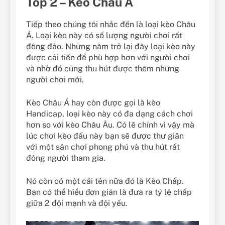
Top 2 – Kèo Châu Á
Tiếp theo chúng tôi nhắc đến là loại kèo Châu
Á. Loại kèo này có số lượng người chơi rất
đông đảo. Những năm trở lại đây loại kèo này
được cải tiến để phù hợp hơn với người chơi
và nhờ đó cũng thu hút được thêm những
người chơi mới.
Kèo Châu Á hay còn được gọi là kèo
Handicap, loại kèo này có đa dạng cách chơi
hơn so với kèo Châu Âu. Có lẽ chính vì vậy mà
lúc chơi kèo đấu này bạn sẽ được thư giãn
với một sân chơi phong phú và thu hút rất
đông người tham gia.
Nó còn có một cái tên nữa đó là Kèo Chấp.
Bạn có thể hiểu đơn giản là đưa ra tỷ lệ chấp
giữa 2 đội mạnh và đội yếu.