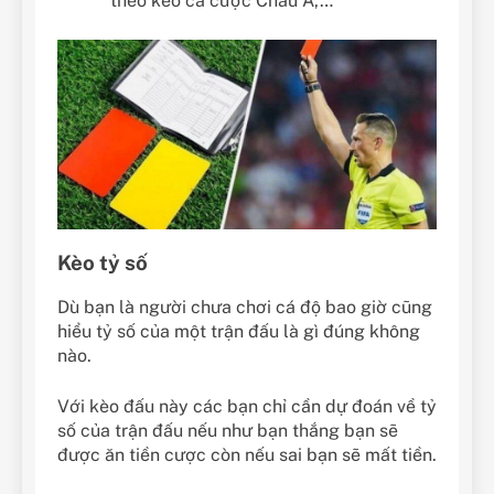
theo kèo cá cược Châu Á,…
Kèo tỷ số
Dù bạn là người chưa chơi cá độ bao giờ cũng
hiểu tỷ số của một trận đấu là gì đúng không
nào.
Với kèo đấu này các bạn chỉ cần dự đoán về tỷ
số của trận đấu nếu như bạn thắng bạn sẽ
được ăn tiền cược còn nếu sai bạn sẽ mất tiền.