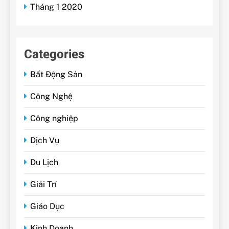
Tháng 1 2020
Categories
Bất Động Sản
Công Nghệ
Công nghiệp
Dịch Vụ
Du Lịch
Giải Trí
Giáo Dục
Kinh Doanh