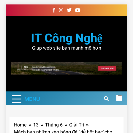
Skip
to
content
IT Công Nghệ
Giúp web site bạn mạnh mẽ hơn
MENU
Home
13
Tháng 6
Giải Trí
Mách bạn những kèo bóng đá “dễ hốt bạc”cho