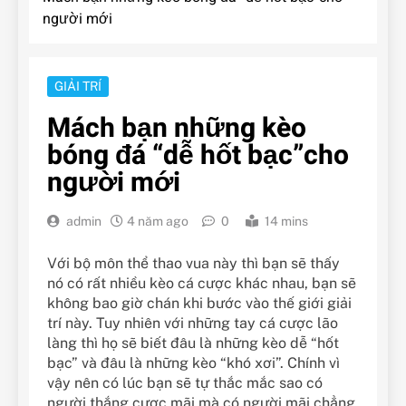
người mới
GIẢI TRÍ
Mách bạn những kèo
bóng đá “dễ hốt bạc”cho
người mới
admin
4 năm ago
0
14 mins
Với bộ môn thể thao vua này thì bạn sẽ thấy
nó có rất nhiều kèo cá cược khác nhau, bạn sẽ
không bao giờ chán khi bước vào thế giới giải
trí này. Tuy nhiên với những tay cá cược lão
làng thì họ sẽ biết đâu là những kèo dễ “hốt
bạc” và đâu là những kèo “khó xơi”. Chính vì
vậy nên có lúc bạn sẽ tự thắc mắc sao có
người thắng cược mãi mà có người mãi chẳng