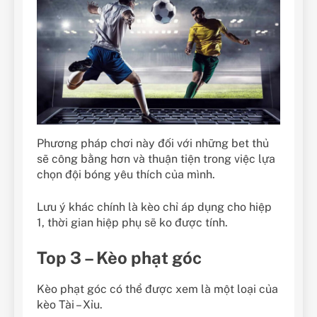
Phương pháp chơi này đối với những bet thủ
sẽ công bằng hơn và thuận tiện trong việc lựa
chọn đội bóng yêu thích của mình.
Lưu ý khác chính là kèo chỉ áp dụng cho hiệp
1, thời gian hiệp phụ sẽ ko được tính.
Top 3 – Kèo phạt góc
Kèo phạt góc có thể được xem là một loại của
kèo Tài – Xỉu.