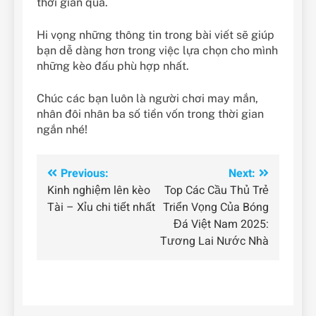
thời gian qua.
Hi vọng những thông tin trong bài viết sẽ giúp
bạn dễ dàng hơn trong việc lựa chọn cho mình
những kèo đấu phù hợp nhất.
Chúc các bạn luôn là người chơi may mắn,
nhân đôi nhân ba số tiền vốn trong thời gian
ngắn nhé!
Điều
Previous:
Next:
Kinh nghiệm lên kèo
Top Các Cầu Thủ Trẻ
hướng
Tài – Xỉu chi tiết nhất
Triển Vọng Của Bóng
bài
Đá Việt Nam 2025:
Tương Lai Nước Nhà
viết