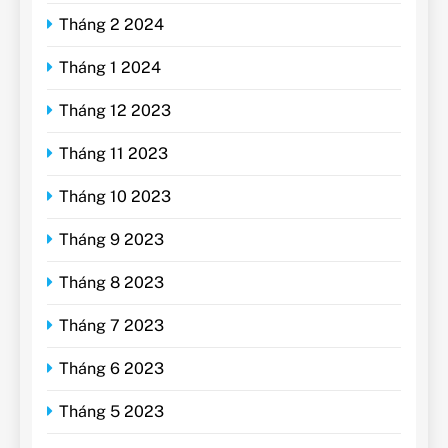
Tháng 2 2024
Tháng 1 2024
Tháng 12 2023
Tháng 11 2023
Tháng 10 2023
Tháng 9 2023
Tháng 8 2023
Tháng 7 2023
Tháng 6 2023
Tháng 5 2023