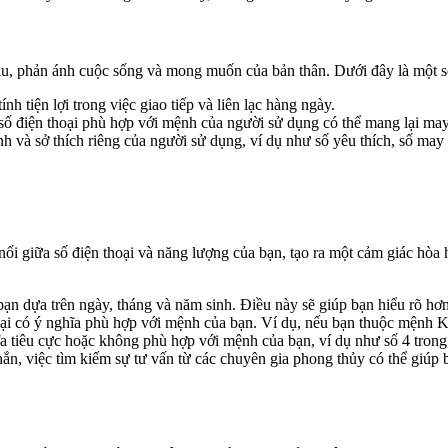
, phản ánh cuộc sống và mong muốn của bản thân. Dưới đây là một số 
h tiện lợi trong việc giao tiếp và liên lạc hàng ngày.
số điện thoại phù hợp với mệnh của người sử dụng có thể mang lại ma
ính và sở thích riêng của người sử dụng, ví dụ như số yêu thích, số ma
 nối giữa số điện thoại và năng lượng của bạn, tạo ra một cảm giác hò
bạn dựa trên ngày, tháng và năm sinh. Điều này sẽ giúp bạn hiểu rõ hơ
oại có ý nghĩa phù hợp với mệnh của bạn. Ví dụ, nếu bạn thuộc mệnh Ki
hĩa tiêu cực hoặc không phù hợp với mệnh của bạn, ví dụ như số 4 tro
ắn, việc tìm kiếm sự tư vấn từ các chuyên gia phong thủy có thể giúp