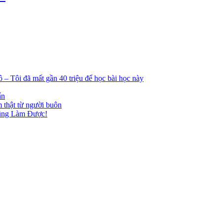
ô – Tôi đã mất gần 40 triệu để học bài học này
ẩn
m thật từ người buôn
ũng Làm Được!