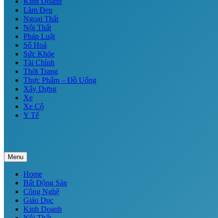
Kinh Doanh
Làm Đẹp
Ngoại Thất
Nội Thất
Pháp Luật
Số Hoá
Sức Khỏe
Tài Chính
Thời Trang
Thực Phẩm – Đồ Uống
Xây Dựng
Xe
Xe Cộ
Y Tế
Menu
Home
Bất Động Sản
Công Nghệ
Giáo Dục
Kinh Doanh
Nội Thất