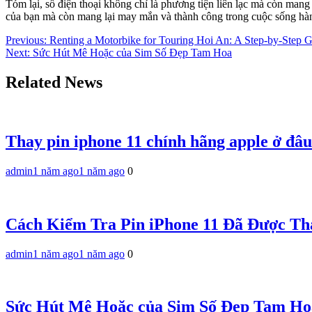
Tóm lại, số điện thoại không chỉ là phương tiện liên lạc mà còn man
của bạn mà còn mang lại may mắn và thành công trong cuộc sống hàn
Điều
Previous:
Renting a Motorbike for Touring Hoi An: A Step-by-Step 
Next:
Sức Hút Mê Hoặc của Sim Số Đẹp Tam Hoa
hướng
bài
Related News
viết
Thay pin iphone 11 chính hãng apple ở đâu
admin
1 năm ago
1 năm ago
0
Cách Kiểm Tra Pin iPhone 11 Đã Được T
admin
1 năm ago
1 năm ago
0
Sức Hút Mê Hoặc của Sim Số Đẹp Tam Ho