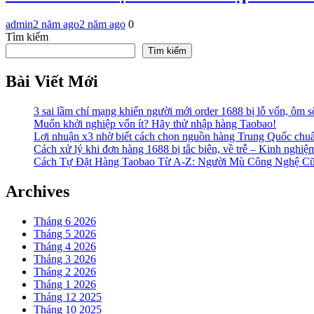
admin
2 năm ago
2 năm ago
0
Tìm kiếm
Tìm kiếm
Bài Viết Mới
3 sai lầm chí mạng khiến người mới order 1688 bị lỗ vốn, ôm s
Muốn khởi nghiệp vốn ít? Hãy thử nhập hàng Taobao!
Lợi nhuận x3 nhờ biết cách chọn nguồn hàng Trung Quốc chu
Cách xử lý khi đơn hàng 1688 bị tắc biên, về trễ – Kinh nghiệ
Cách Tự Đặt Hàng Taobao Từ A-Z: Người Mù Công Nghệ C
Archives
Tháng 6 2026
Tháng 5 2026
Tháng 4 2026
Tháng 3 2026
Tháng 2 2026
Tháng 1 2026
Tháng 12 2025
Tháng 10 2025