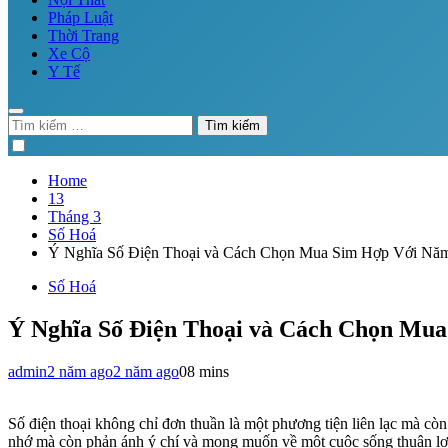
Pháp Luật
Thời Trang
Xe Cộ
Y Tế
Tìm
kiếm
cho:
Home
13
Tháng 3
Số Hoá
Ý Nghĩa Số Điện Thoại và Cách Chọn Mua Sim Hợp Với Năm
Số Hoá
Ý Nghĩa Số Điện Thoại và Cách Chọn Mu
admin
2 năm ago
2 năm ago
0
8 mins
Số điện thoại không chỉ đơn thuần là một phương tiện liên lạc mà cò
nhớ mà còn phản ánh ý chí và mong muốn về một cuộc sống thuận lợi v