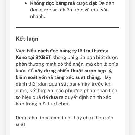
Không đọc bảng mà cược đại:
Dễ dẫn
đến cược sai chiến lược và mất vốn
nhanh.
Kết luận
Việc
hiểu cách đọc bảng tỷ lệ trả thưởng
Keno tại 8XBET
không chỉ giúp bạn biết được
phần thưởng mình có thể nhận, mà còn là chìa
khóa để
xây dựng chiến thuật cược hợp lý,
kiểm soát vốn và tăng xác suất thắng
. Hãy
dành thời gian quan sát bảng này trước khi
cược, kết hợp với các phương pháp phân tích
số hiệu quả để đưa ra quyết định chính xác
hơn trong mỗi lượt chơi.
Đừng chơi theo cảm tính – hãy chơi theo xác
suất!