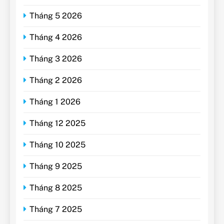
Tháng 5 2026
Tháng 4 2026
Tháng 3 2026
Tháng 2 2026
Tháng 1 2026
Tháng 12 2025
Tháng 10 2025
Tháng 9 2025
Tháng 8 2025
Tháng 7 2025