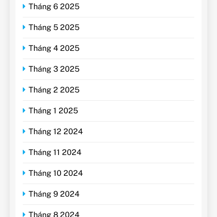
Tháng 6 2025
Tháng 5 2025
Tháng 4 2025
Tháng 3 2025
Tháng 2 2025
Tháng 1 2025
Tháng 12 2024
Tháng 11 2024
Tháng 10 2024
Tháng 9 2024
Tháng 8 2024