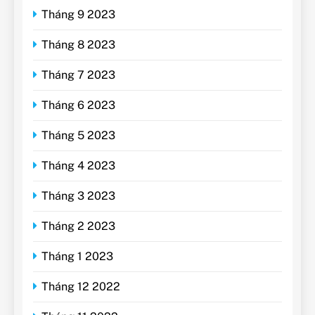
Tháng 9 2023
Tháng 8 2023
Tháng 7 2023
Tháng 6 2023
Tháng 5 2023
Tháng 4 2023
Tháng 3 2023
Tháng 2 2023
Tháng 1 2023
Tháng 12 2022