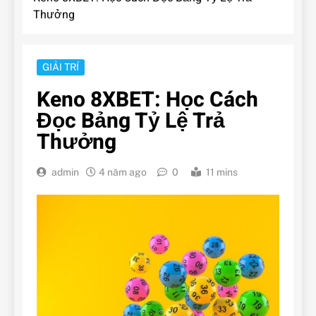
Thưởng
GIẢI TRÍ
Keno 8XBET: Học Cách
Đọc Bảng Tỷ Lệ Trả
Thưởng
admin
4 năm ago
0
11 mins