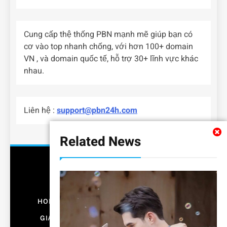
Cung cấp thệ thống PBN mạnh mẽ giúp bạn có
cơ vào top nhanh chống, với hơn 100+ domain
VN , và domain quốc tế, hỗ trợ 30+ lĩnh vực khác
nhau.
Liên hệ :
support@pbn24h.com
Related News
HOME
BẤT ĐỘNG SẢN
CÔNG NGHỆ
GIÁO DỤC
KINH DOANH
NỘI THẤT