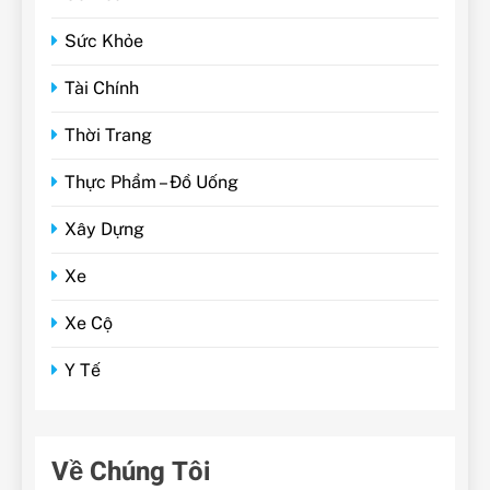
Sức Khỏe
Tài Chính
Thời Trang
Thực Phẩm – Đồ Uống
Xây Dựng
Xe
Xe Cộ
Y Tế
Về Chúng Tôi