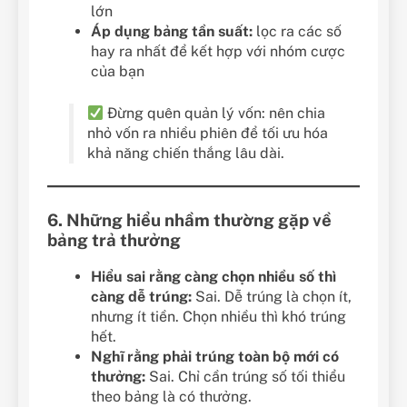
lớn
Áp dụng bảng tần suất:
lọc ra các số
hay ra nhất để kết hợp với nhóm cược
của bạn
Đừng quên quản lý vốn: nên chia
nhỏ vốn ra nhiều phiên để tối ưu hóa
khả năng chiến thắng lâu dài.
6. Những hiểu nhầm thường gặp về
bảng trả thưởng
Hiểu sai rằng càng chọn nhiều số thì
càng dễ trúng:
Sai. Dễ trúng là chọn ít,
nhưng ít tiền. Chọn nhiều thì khó trúng
hết.
Nghĩ rằng phải trúng toàn bộ mới có
thưởng:
Sai. Chỉ cần trúng số tối thiểu
theo bảng là có thưởng.