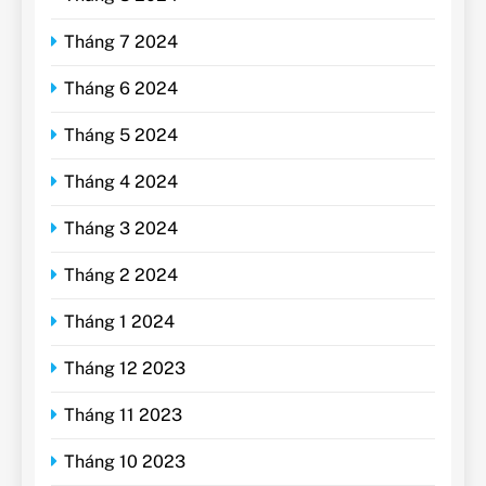
Tháng 7 2024
Tháng 6 2024
Tháng 5 2024
Tháng 4 2024
Tháng 3 2024
Tháng 2 2024
Tháng 1 2024
Tháng 12 2023
Tháng 11 2023
Tháng 10 2023