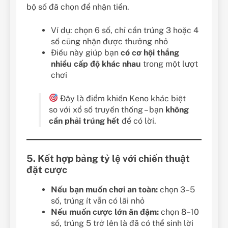
bộ số đã chọn để nhận tiền.
Ví dụ: chọn 6 số, chỉ cần trúng 3 hoặc 4
số cũng nhận được thưởng nhỏ
Điều này giúp bạn
có cơ hội thắng
nhiều cấp độ khác nhau
trong một lượt
chơi
Đây là điểm khiến Keno khác biệt
so với xổ số truyền thống – bạn
không
cần phải trúng hết
để có lời.
5. Kết hợp bảng tỷ lệ với chiến thuật
đặt cược
Nếu bạn muốn chơi an toàn:
chọn 3–5
số, trúng ít vẫn có lãi nhỏ
Nếu muốn cược lớn ăn đậm:
chọn 8–10
số, trúng 5 trở lên là đã có thể sinh lời