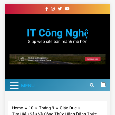
Skip
to
content
IT Công Nghệ
Giúp web site bạn mạnh mẽ hơn
MENU
Home
10
Tháng 9
Giáo Dục
Tìm Hiểu Sâu Về Công Thức Hằng Đẳng Thức