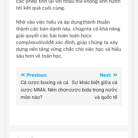
các phép tính lại với nhau mà không ảnh hưởn
tới kết quả cuối cùng.
Nhờ vào việc hiểu và áp dụngthành thuần
thành các bản dạnh này, chúgnta có khả năng
giải quyết các bài toán toán hocx
complexvớivdđề xác định, giúp chúng ta xây
dựng nền tảng vững chắc cho việc học và hiểu
sâu hơn về toán học.
Điều
Previous:
Next:
Cá cược boxing và cá
Sự khác biệt giữa cá
hướng
cược MMA: Nên chọn
cược bida trong nước
bài
môn nào?
và quốc tế
viết