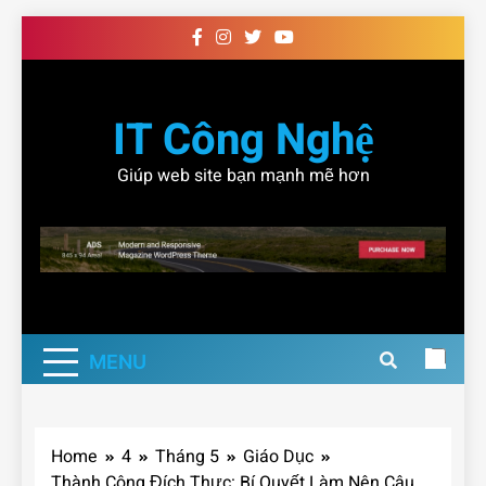
Skip
to
content
IT Công Nghệ
Giúp web site bạn mạnh mẽ hơn
MENU
Home
4
Tháng 5
Giáo Dục
Thành Công Đích Thực: Bí Quyết Làm Nên Câu