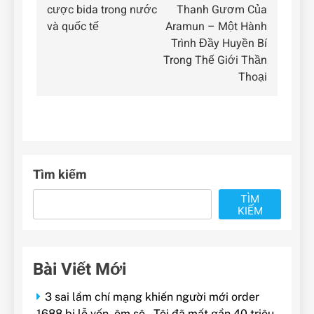
hướng
cược bida trong nước
Thanh Gươm Của
bài
và quốc tế
Aramun – Một Hành
Trình Đầy Huyền Bí
viết
Trong Thế Giới Thần
Thoại
Tìm kiếm
TÌM
KIẾM
Bài Viết Mới
3 sai lầm chí mạng khiến người mới order
1688 bị lỗ vốn, ôm sô – Tôi đã mất gần 40 triệu