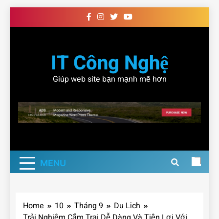
Skip
to
content
IT Công Nghệ
Giúp web site bạn mạnh mẽ hơn
MENU
Home
10
Tháng 9
Du Lịch
Trải Nghiệm Cắm Trại Dễ Dàng Và Tiện Lợi Với