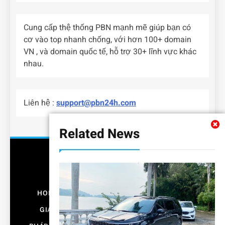
Cung cấp thệ thống PBN mạnh mẽ giúp bạn có
cơ vào top nhanh chống, với hơn 100+ domain
VN , và domain quốc tế, hỗ trợ 30+ lĩnh vực khác
nhau.
Liên hệ :
support@pbn24h.com
Related News
HOME
BẤT ĐỘNG SẢN
CÔNG NGHỆ
GIÁO DỤC
KINH DOANH
NỘI THẤT