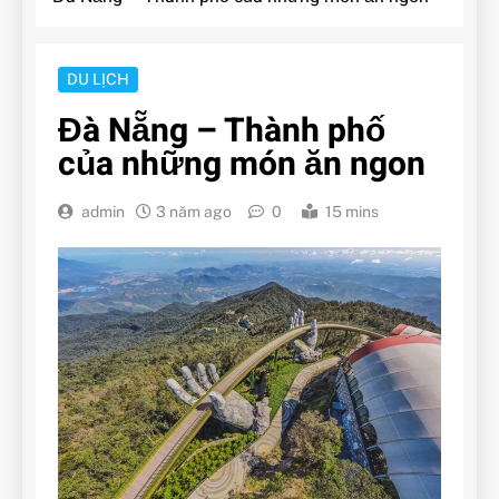
DU LỊCH
Đà Nẵng – Thành phố
của những món ăn ngon
admin
3 năm ago
0
15 mins