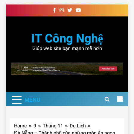
Skip
to
content
IT Công Nghệ
Giúp web site bạn mạnh mẽ hơn
MENU
Home
9
Tháng 11
Du Lịch
Đà Nẵng – Thành phố của những món ăn ngon