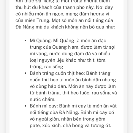
Ẩm thực Đà Nẵng là một trong những điểm
thu hút du khách của thành phố này. Nơi đây
có nhiều món ăn ngon, mang đậm hương vị
của miền Trung. Một số món ăn nổi tiếng của
Đà Nẵng mà du khách không nên bỏ qua như:
Mì Quảng: Mì Quảng là món ăn đặc
trưng của Quảng Nam, được làm từ sợi
mì vàng, nước dùng đậm đà và nhiều
loại nguyên liệu khác như thịt, tôm,
trứng, rau sống.
Bánh tráng cuốn thịt heo: Bánh tráng
cuốn thịt heo là món ăn bình dân nhưng
vô cùng hấp dẫn. Món ăn này được làm
từ bánh tráng, thịt heo luộc, rau sống và
nước chấm.
Bánh mì cay: Bánh mì cay là món ăn vặt
nổi tiếng của Đà Nẵng. Bánh mì cay có
vỏ ngoài giòn, nhân bên trong gồm
pate, xúc xích, chà bông và tương ớt.