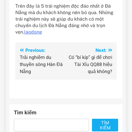
Trên đây là 5 trải nghiệm độc đáo nhất ở Đà
Nẵng mà du khách không nên bỏ qua. Những
trải nghiệm này sẽ giúp du khách có một
chuyến du lịch Đà Nẵng đáng nhớ và trọn
vẹn.
laodong
Điều
Previous:
Next:
Trải nghiệm du
Có “bí kíp” gì để chơi
hướng
thuyền sông Hàn Đà
Tài Xỉu QQ88 hiệu
bài
Nẵng
quả không?
viết
Tìm kiếm
TÌM
KIẾM