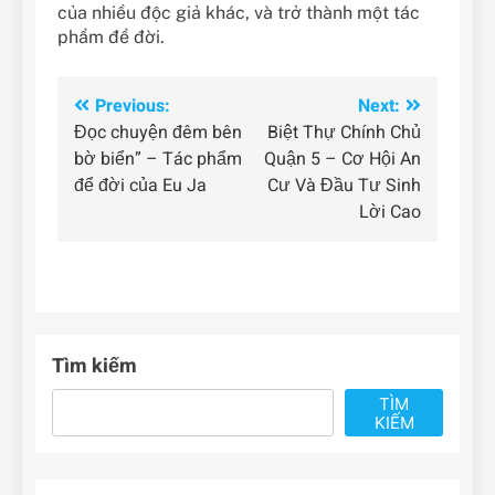
của nhiều độc giả khác, và trở thành một tác
phẩm để đời.
Điều
Previous:
Next:
Đọc chuyện đêm bên
Biệt Thự Chính Chủ
hướng
bờ biển” – Tác phẩm
Quận 5 – Cơ Hội An
bài
để đời của Eu Ja
Cư Và Đầu Tư Sinh
Lời Cao
viết
Tìm kiếm
TÌM
KIẾM