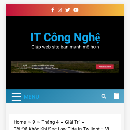
Skip
to
content
IT Công Nghệ
Giúp web site bạn mạnh mẽ hơn
MENU
Home
9
Tháng 4
Giải Trí
Tôi Đã Khóc Khi Đọc Low Tide in Twilight – Vì