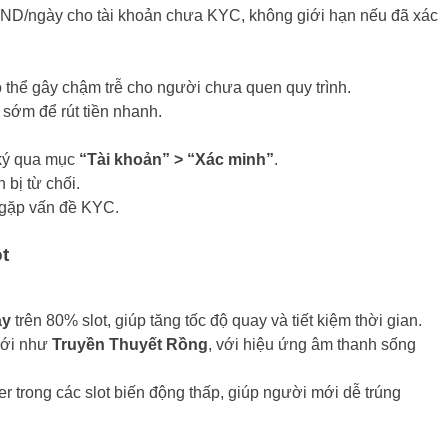
0 VND/ngày cho tài khoản chưa KYC, không giới hạn nếu đã xác
 thể gây chậm trễ cho người chưa quen quy trình.
sớm để rút tiền nhanh.
ký qua mục
“Tài khoản” > “Xác minh”
.
 bị từ chối.
u gặp vấn đề KYC.
ot
ay
trên 80% slot, giúp tăng tốc độ quay và tiết kiệm thời gian.
mới như
Truyền Thuyết Rồng
, với hiệu ứng âm thanh sống
er trong các slot biến động thấp, giúp người mới dễ trúng