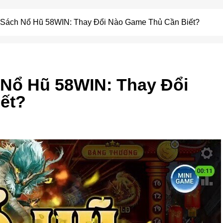
 Sách Nổ Hũ 58WIN: Thay Đổi Nào Game Thủ Cần Biết?
 Nổ Hũ 58WIN: Thay Đổi
ết?