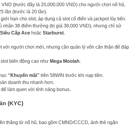
 VND (trước đây là 20,000,000 VND) cho người chơi nổ hũ,
lần (trước là 20 lần).
i hạn cho slot, áp dụng cả slot cổ điển và jackpot lũy tiến.
hủ nhận 38 điểm thưởng (trị giá 38,000 VND), nhưng chỉ sử
ư
Siêu Cấp Ace
hoặc
Starburst
.
t với người chơi mới, nhưng cần quản lý vốn cẩn thận để đáp
i slot biến động cao như
Mega Moolah
.
 mục
“Khuyến mãi”
trên 58WIN trước khi nạp tiền.
hoàn doanh thu nhanh hơn.
h để làm quen với tính năng bonus.
oản (KYC)
 tiền thắng từ nổ hũ, bao gồm CMND/CCCD, ảnh thẻ ngân