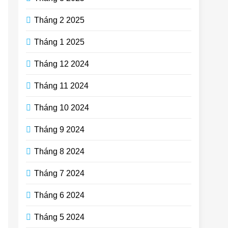
Tháng 2 2025
Tháng 1 2025
Tháng 12 2024
Tháng 11 2024
Tháng 10 2024
Tháng 9 2024
Tháng 8 2024
Tháng 7 2024
Tháng 6 2024
Tháng 5 2024