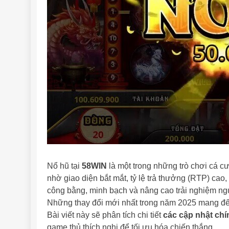
Nổ hũ tại
58WIN
là một trong những trò chơi cá cư
nhờ giao diện bắt mắt, tỷ lệ trả thưởng (RTP) cao,
công bằng, minh bạch và nâng cao trải nghiệm ng
Những thay đổi mới nhất trong năm 2025 mang đế
Bài viết này sẽ phân tích chi tiết
các cập nhật ch
game thủ thích nghi để tối ưu hóa chiến thắng.