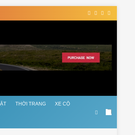
UẬT
THỜI TRANG
XE CỘ