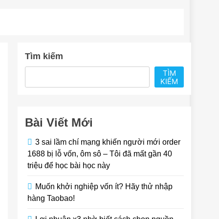
Tìm kiếm
TÌM
KIẾM
Bài Viết Mới
3 sai lầm chí mạng khiến người mới order
1688 bị lỗ vốn, ôm sô – Tôi đã mất gần 40
triệu để học bài học này
Muốn khởi nghiệp vốn ít? Hãy thử nhập
hàng Taobao!