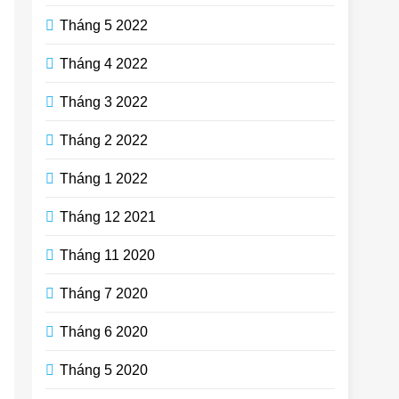
Tháng 5 2022
Tháng 4 2022
Tháng 3 2022
Tháng 2 2022
Tháng 1 2022
Tháng 12 2021
Tháng 11 2020
Tháng 7 2020
Tháng 6 2020
Tháng 5 2020