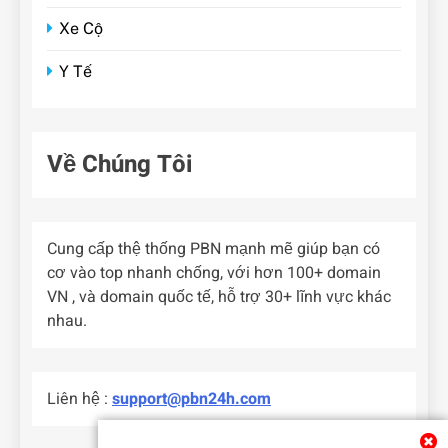
Xe Cộ
Y Tế
Về Chúng Tôi
Cung cấp thệ thống PBN mạnh mẽ giúp bạn có
cơ vào top nhanh chống, với hơn 100+ domain
VN , và domain quốc tế, hỗ trợ 30+ lĩnh vực khác
nhau.
Liên hệ :
support@pbn24h.com