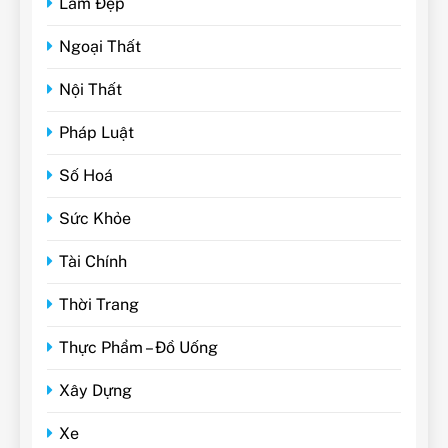
Làm Đẹp
Ngoại Thất
Nội Thất
Pháp Luật
Số Hoá
Sức Khỏe
Tài Chính
Thời Trang
Thực Phẩm – Đồ Uống
Xây Dựng
Xe