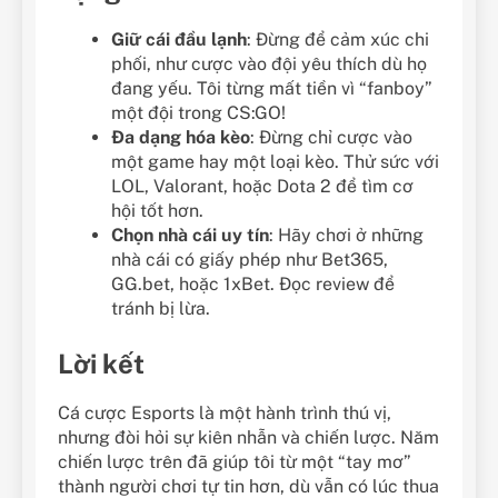
Giữ cái đầu lạnh
: Đừng để cảm xúc chi
phối, như cược vào đội yêu thích dù họ
đang yếu. Tôi từng mất tiền vì “fanboy”
một đội trong CS:GO!
Đa dạng hóa kèo
: Đừng chỉ cược vào
một game hay một loại kèo. Thử sức với
LOL, Valorant, hoặc Dota 2 để tìm cơ
hội tốt hơn.
Chọn nhà cái uy tín
: Hãy chơi ở những
nhà cái có giấy phép như Bet365,
GG.bet, hoặc 1xBet. Đọc review để
tránh bị lừa.
Lời kết
Cá cược Esports là một hành trình thú vị,
nhưng đòi hỏi sự kiên nhẫn và chiến lược. Năm
chiến lược trên đã giúp tôi từ một “tay mơ”
thành người chơi tự tin hơn, dù vẫn có lúc thua