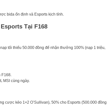
ợc bida ổn định và Esports kịch tính.
Esports Tại F168
 nạp tối thiểu 50.000 đồng để nhận thưởng 100% (nạp 1 triệu,
n F168.
OL MSI cùng ngày.
ồng cược kèo 1×2 O’Sullivan), 50% cho Esports (500.000 đồng