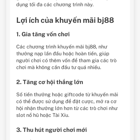
dụng tối đa các chương trình này.
Lợi ích của khuyến mãi bj88
1. Gia tăng vốn chơi
Các chương trình khuyến mãi bj88, như
thưởng nạp lần đầu hoặc hoàn tiền, giúp
người chơi có thêm vốn để tham gia các trò
chơi mà không cần đầu tư quá nhiều.
2. Tăng cơ hội thắng lớn
Số tiền thưởng hoặc giftcode từ khuyến mãi
có thể được sử dụng để đặt cược, mở ra cơ
hội nhận thưởng lớn hơn từ các trò chơi như
slot nổ hũ hoặc Tài Xỉu.
3. Thu hút người chơi mới