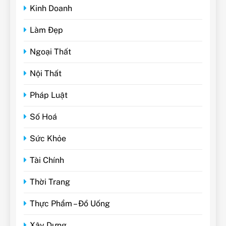
Kinh Doanh
Làm Đẹp
Ngoại Thất
Nội Thất
Pháp Luật
Số Hoá
Sức Khỏe
Tài Chính
Thời Trang
Thực Phẩm – Đồ Uống
Xây Dựng