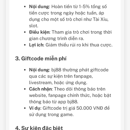
Nội dung
: Hoàn tiền từ 1-5% tổng số
tiền cược trong ngày hoặc tuần, áp
dụng cho một số trò chơi như Tài Xỉu,
slot.
Điều kiện
: Tham gia trò chơi trong thời
gian chương trình diễn ra.
Lợi ích
: Giảm thiểu rủi ro khi thua cược.
3. Giftcode miễn phí
Nội dung
: bj88 thường phát giftcode
qua các sự kiện trên fanpage,
livestream, hoặc ứng dụng.
Cách nhận
: Theo dõi thông báo trên
website, fanpage chính thức, hoặc bật
thông báo từ app bj88.
Ví dụ
: Giftcode trị giá 50.000 VNĐ để
sử dụng trong game.
4. Sự kiện đặc biệt