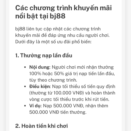
Các chương trình khuyến mãi
nổi bật tại bj88
bj88 liên tục cập nhật các chương trình
khuyến mãi để đáp ứng nhu cầu người chơi.
Dưới đây là một số ưu đãi phổ biến:
1. Thưởng nạp lần đầu
Nội dung
: Người chơi mới nhận thưởng
100% hoặc 50% giá trị nạp tiền lần đầu,
tùy theo chương trình.
Điều kiện
: Nạp tối thiểu số tiền quy định
(thường từ 100.000 VNĐ) và hoàn thành
vòng cược tối thiểu trước khi rút tiền.
Ví dụ
: Nạp 500.000 VNĐ, nhận thêm
500.000 VNĐ tiền thưởng.
2. Hoàn tiền khi chơi