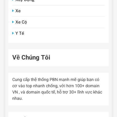
Xe
Xe Cộ
Y Tế
Về Chúng Tôi
Cung cấp thệ thống PBN mạnh mẽ giúp bạn có
cơ vào top nhanh chống, với hơn 100+ domain
VN , và domain quốc tế, hỗ trợ 30+ lĩnh vực khác
nhau.