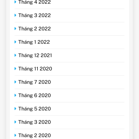
Tháng 4 2022
Tháng 3 2022
Tháng 2 2022
Tháng 1 2022
Tháng 12 2021
Tháng 11 2020
Tháng 7 2020
Tháng 6 2020
Tháng 5 2020
Tháng 3 2020
Tháng 2 2020