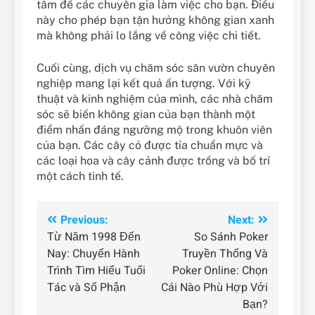
tâm để các chuyên gia làm việc cho bạn. Điều
này cho phép bạn tận hưởng không gian xanh
mà không phải lo lắng về công việc chi tiết.
Cuối cùng, dịch vụ chăm sóc sân vườn chuyên
nghiệp mang lại kết quả ấn tượng. Với kỹ
thuật và kinh nghiệm của mình, các nhà chăm
sóc sẽ biến không gian của bạn thành một
điểm nhấn đáng ngưỡng mộ trong khuôn viên
của bạn. Các cây cỏ được tỉa chuẩn mực và
các loại hoa và cây cảnh được trồng và bố trí
một cách tinh tế.
Điều
Previous:
Next:
Từ Năm 1998 Đến
So Sánh Poker
hướng
Nay: Chuyến Hành
Truyền Thống Và
bài
Trình Tìm Hiểu Tuổi
Poker Online: Chọn
Tác và Số Phận
Cái Nào Phù Hợp Với
viết
Bạn?