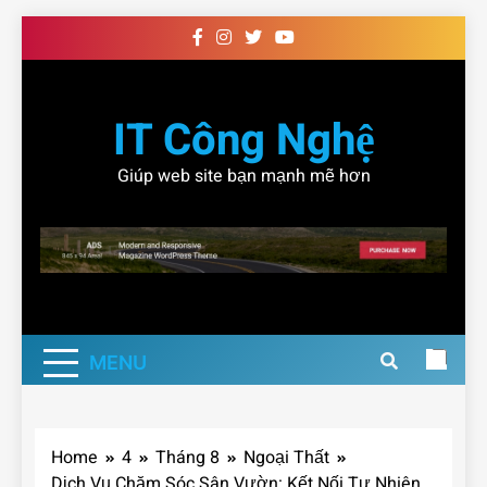
Skip
to
content
IT Công Nghệ
Giúp web site bạn mạnh mẽ hơn
MENU
Home
4
Tháng 8
Ngoại Thất
Dịch Vụ Chăm Sóc Sân Vườn: Kết Nối Tự Nhiên