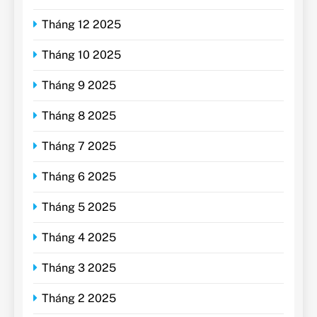
Tháng 12 2025
Tháng 10 2025
Tháng 9 2025
Tháng 8 2025
Tháng 7 2025
Tháng 6 2025
Tháng 5 2025
Tháng 4 2025
Tháng 3 2025
Tháng 2 2025