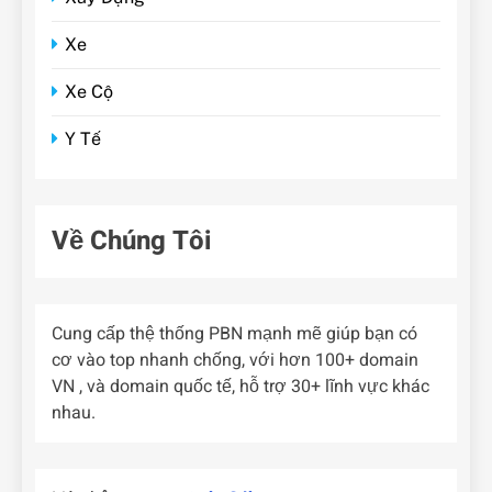
Xe
Xe Cộ
Y Tế
Về Chúng Tôi
Cung cấp thệ thống PBN mạnh mẽ giúp bạn có
cơ vào top nhanh chống, với hơn 100+ domain
VN , và domain quốc tế, hỗ trợ 30+ lĩnh vực khác
nhau.