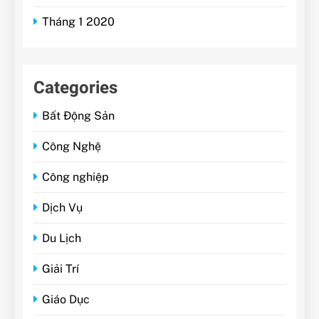
Tháng 1 2020
Categories
Bất Động Sản
Công Nghệ
Công nghiệp
Dịch Vụ
Du Lịch
Giải Trí
Giáo Dục