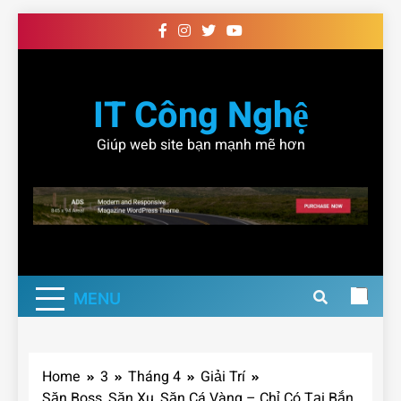
Skip
to
content
IT Công Nghệ
Giúp web site bạn mạnh mẽ hơn
MENU
Home
3
Tháng 4
Giải Trí
Săn Boss, Săn Xu, Săn Cá Vàng – Chỉ Có Tại Bắn