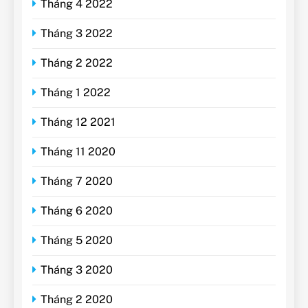
Tháng 4 2022
Tháng 3 2022
Tháng 2 2022
Tháng 1 2022
Tháng 12 2021
Tháng 11 2020
Tháng 7 2020
Tháng 6 2020
Tháng 5 2020
Tháng 3 2020
Tháng 2 2020