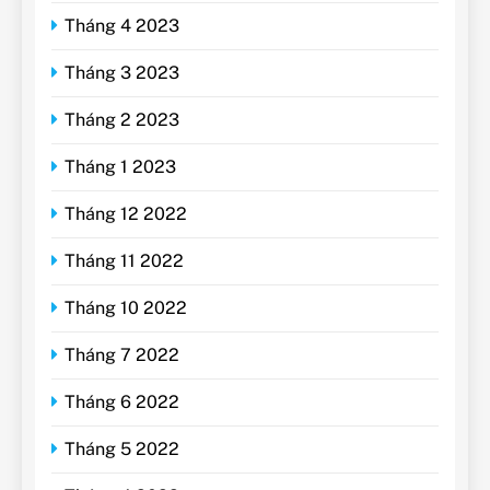
Tháng 4 2023
Tháng 3 2023
Tháng 2 2023
Tháng 1 2023
Tháng 12 2022
Tháng 11 2022
Tháng 10 2022
Tháng 7 2022
Tháng 6 2022
Tháng 5 2022