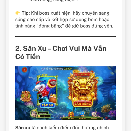
Tip:
Khi boss xuất hiện, hãy chuyển sang
súng cao cấp và kết hợp sử dụng bom hoặc
tính năng “đóng băng” để giữ boss đứng yên.
2. Săn Xu – Chơi Vui Mà Vẫn
Có Tiền
Săn xu
là cách kiếm điểm đổi thưởng chính