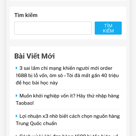
Tìm kiếm
TÌM
KIẾM
Bài Viết Mới
3 sai lầm chí mạng khiến người mới order
1688 bị lỗ vốn, ôm sô – Tôi đã mất gần 40 triệu
để học bài học này
Muốn khởi nghiệp vốn ít? Hãy thử nhập hàng
Taobao!
Lợi nhuận x3 nhờ biết cách chọn nguồn hàng
Trung Quốc chuẩn