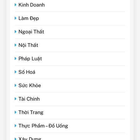
Kinh Doanh
Làm Đẹp
Ngoại Thất
Nội Thất
Pháp Luật
Số Hoá
Sức Khỏe
Tài Chính
Thời Trang
Thực Phẩm – Đồ Uống
Xây Dựng