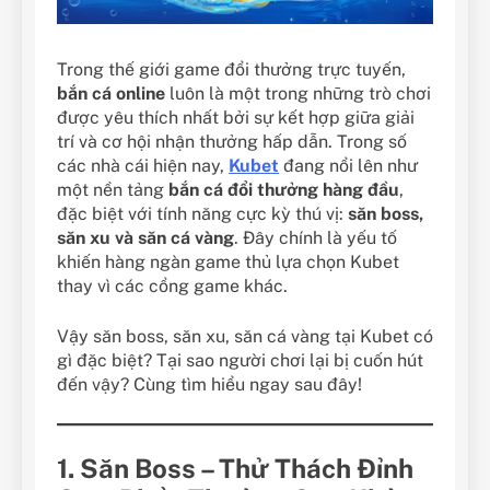
Trong thế giới game đổi thưởng trực tuyến,
bắn cá online
luôn là một trong những trò chơi
được yêu thích nhất bởi sự kết hợp giữa giải
trí và cơ hội nhận thưởng hấp dẫn. Trong số
các nhà cái hiện nay,
Kubet
đang nổi lên như
một nền tảng
bắn cá đổi thưởng hàng đầu
,
đặc biệt với tính năng cực kỳ thú vị:
săn boss,
săn xu và săn cá vàng
. Đây chính là yếu tố
khiến hàng ngàn game thủ lựa chọn Kubet
thay vì các cổng game khác.
Vậy săn boss, săn xu, săn cá vàng tại Kubet có
gì đặc biệt? Tại sao người chơi lại bị cuốn hút
đến vậy? Cùng tìm hiểu ngay sau đây!
1. Săn Boss – Thử Thách Đỉnh