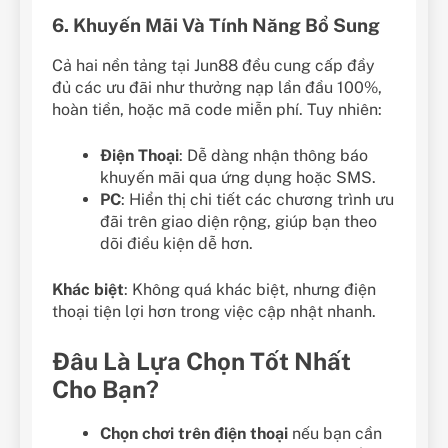
6. Khuyến Mãi Và Tính Năng Bổ Sung
Cả hai nền tảng tại Jun88 đều cung cấp đầy
đủ các ưu đãi như thưởng nạp lần đầu 100%,
hoàn tiền, hoặc mã code miễn phí. Tuy nhiên:
Điện Thoại
: Dễ dàng nhận thông báo
khuyến mãi qua ứng dụng hoặc SMS.
PC
: Hiển thị chi tiết các chương trình ưu
đãi trên giao diện rộng, giúp bạn theo
dõi điều kiện dễ hơn.
Khác biệt
: Không quá khác biệt, nhưng điện
thoại tiện lợi hơn trong việc cập nhật nhanh.
Đâu Là Lựa Chọn Tốt Nhất
Cho Bạn?
Chọn chơi trên điện thoại
nếu bạn cần