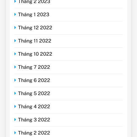
Tháng 2 2023
Tháng 1 2023
Tháng 12 2022
Tháng 11 2022
Tháng 10 2022
Tháng 7 2022
Tháng 6 2022
Tháng 5 2022
Tháng 4 2022
Tháng 3 2022
Tháng 2 2022