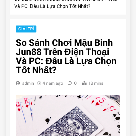
Và PC: Đâu Là Lựa Chọn Tốt Nhất?
GIẢI TRÍ
So Sánh Chơi Mậu Binh
Jun88 Trên Điện Thoại
Và PC: Đâu Là Lựa Chọn
Tốt Nhất?
admin
4 năm ago
0
18 mins