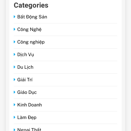
Categories
Bất Động Sản
Công Nghệ
Công nghiệp
Dịch Vụ
Du Lịch
Giải Trí
Giáo Dục
Kinh Doanh
Làm Đẹp
Ngoại Thất