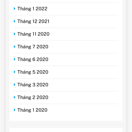
Tháng 1 2022
Tháng 12 2021
Tháng 11 2020
Tháng 7 2020
Tháng 6 2020
Tháng 5 2020
Tháng 3 2020
Tháng 2 2020
Tháng 1 2020