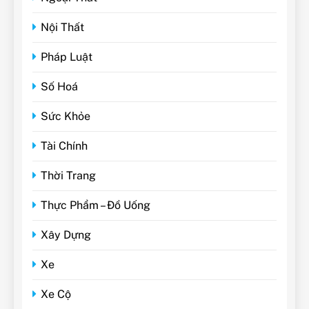
Nội Thất
Pháp Luật
Số Hoá
Sức Khỏe
Tài Chính
Thời Trang
Thực Phẩm – Đồ Uống
Xây Dựng
Xe
Xe Cộ