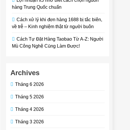
Lợi nhuận x3 nhờ biết cách chọn nguồn
hàng Trung Quốc chuẩn
Cách xử lý khi đơn hàng 1688 bị tắc biên,
về trễ – Kinh nghiệm thật từ người buôn
Cách Tự Đặt Hàng Taobao Từ A-Z: Người
Mù Công Nghệ Cũng Làm Được!
Archives
Tháng 6 2026
Tháng 5 2026
Tháng 4 2026
Tháng 3 2026