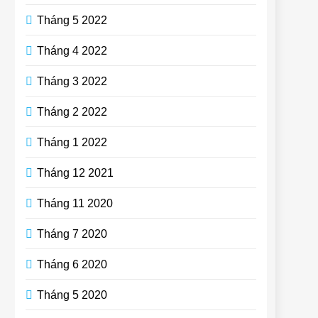
Tháng 5 2022
Tháng 4 2022
Tháng 3 2022
Tháng 2 2022
Tháng 1 2022
Tháng 12 2021
Tháng 11 2020
Tháng 7 2020
Tháng 6 2020
Tháng 5 2020