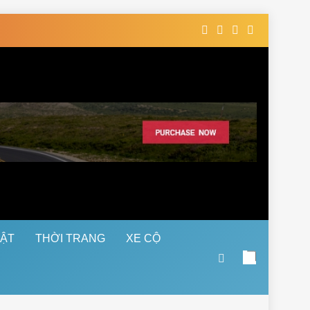
UẬT
THỜI TRANG
XE CỘ