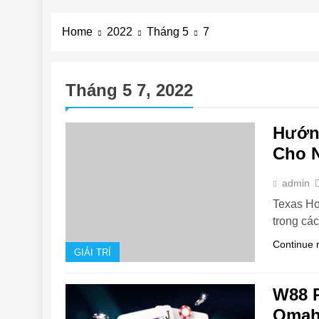
Home
2022
Tháng 5
7
Tháng 5 7, 2022
Hướng
Cho 
admin
Texas Ho
trong cá
Continue 
GIẢI TRÍ
W88 P
Omaha