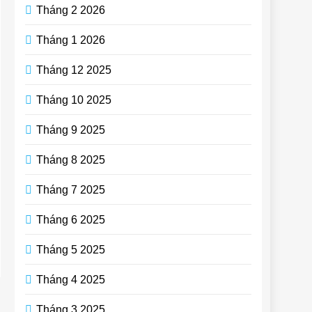
Tháng 2 2026
Tháng 1 2026
Tháng 12 2025
Tháng 10 2025
Tháng 9 2025
Tháng 8 2025
Tháng 7 2025
Tháng 6 2025
Tháng 5 2025
Tháng 4 2025
Tháng 3 2025