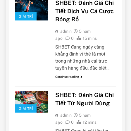
SHBET: Đánh Giá Chi
Tiết Dịch Vụ Cá Cược
GIẢI TRÍ
Bóng Rổ
admin
5 năm
ago
0
15 mins
SHBET đang ngày càng
khẳng định vị thế là một
trong những nhà cái trực
tuyến hàng đầu, đặc biệt…
Continue reading
SHBET: Đánh Giá Chi
Tiết Từ Người Dùng
GIẢI TRÍ
admin
5 năm
ago
0
12 mins
SHBET đang là cái tên thu