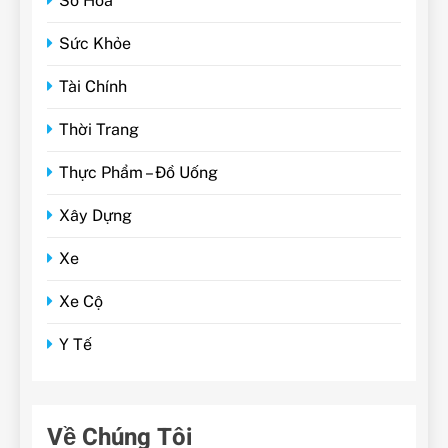
Số Hoá
Sức Khỏe
Tài Chính
Thời Trang
Thực Phẩm – Đồ Uống
Xây Dựng
Xe
Xe Cộ
Y Tế
Về Chúng Tôi