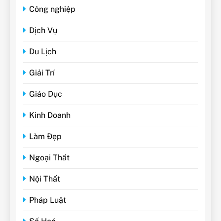
Công nghiệp
Dịch Vụ
Du Lịch
Giải Trí
Giáo Dục
Kinh Doanh
Làm Đẹp
Ngoại Thất
Nội Thất
Pháp Luật