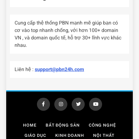
Cung cấp thệ thống PBN mạnh mẽ giúp bạn có
cơ vào top nhanh chống, với hơn 100+ domain
VN , và domain quốc tế, hỗ trợ 30+ lĩnh vực khác
nhau.
Liên hệ :
support@pbn24h.com
HOME
BẤT ĐỘNG SẢN
CÔNG NGHỆ
GIÁO DỤC
KINH DOANH
NỘI THẤT