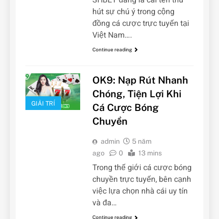
hút sự chú ý trong cộng
đồng cá cược trực tuyến tại
Việt Nam….
Continue reading
OK9: Nạp Rút Nhanh
Chóng, Tiện Lợi Khi
GIẢI TRÍ
Cá Cược Bóng
Chuyền
admin
5 năm
ago
0
13 mins
Trong thế giới cá cược bóng
chuyền trực tuyến, bên cạnh
việc lựa chọn nhà cái uy tín
và đa…
Continue reading