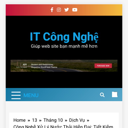
Skip
to
content
IT Công Nghệ
Giúp web site bạn mạnh mẽ hơn
MENU
Home
13
Tháng 10
Dịch Vụ
Công Nghệ Xử Lý Nước Thải Hiện Đại: Tiết Kiệm