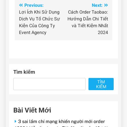
Điều
Previous:
Next:
Lợi Ích Khi Sử Dụng
Cách Order Taobao:
hướng
Dịch Vụ Tổ Chức Sự
Hướng Dẫn Chi Tiết
bài
Kiện Của Công Ty
và Tiết Kiệm Nhất
Event Agency
2024
viết
Tìm kiếm
TÌM
KIẾM
Bài Viết Mới
3 sai lầm chí mạng khiến người mới order