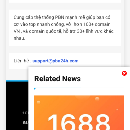
Cung cấp thệ thống PBN mạnh mẽ giúp bạn có
cơ vào top nhanh chống, với hơn 100+ domain
VN , và domain quốc tế, hỗ trợ 30+ lĩnh vực khác
nhau.
Liên hệ :
support@pbn24h.com
Related News
HOME
BẤT ĐỘNG SẢN
CÔNG NGHỆ
GIÁO DỤC
KINH DOANH
NỘI THẤT